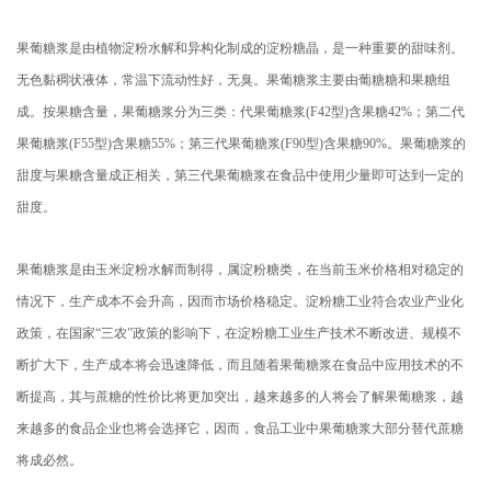
果葡糖浆是由植物淀粉水解和异构化制成的淀粉糖晶，是一种重要的甜味剂。
无色黏稠状液体，常温下流动性好，无臭。果葡糖浆主要由葡糖糖和果糖组
成。按果糖含量，果葡糖浆分为三类：代果葡糖浆(F42型)含果糖42%；第二代
果葡糖浆(F55型)含果糖55%；第三代果葡糖浆(F90型)含果糖90%。果葡糖浆的
甜度与果糖含量成正相关，第三代果葡糖浆在食品中使用少量即可达到一定的
甜度。
果葡糖浆是由玉米淀粉水解而制得，属淀粉糖类，在当前玉米价格相对稳定的
情况下，生产成本不会升高，因而市场价格稳定。淀粉糖工业符合农业产业化
政策，在国家“三农”政策的影响下，在淀粉糖工业生产技术不断改进、规模不
断扩大下，生产成本将会迅速降低，而且随着果葡糖浆在食品中应用技术的不
断提高，其与蔗糖的性价比将更加突出，越来越多的人将会了解果葡糖浆，越
来越多的食品企业也将会选择它，因而，食品工业中果葡糖浆大部分替代蔗糖
将成必然。