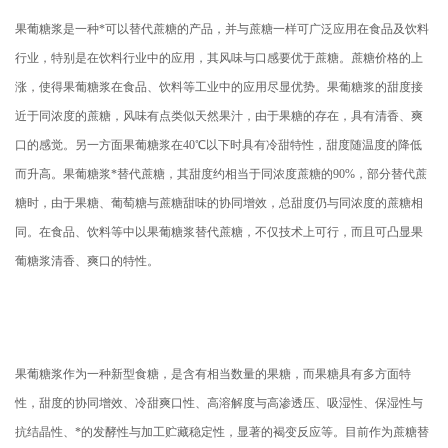
果葡糖浆是一种*可以替代蔗糖的产品，并与蔗糖一样可广泛应用在食品及饮料
行业，特别是在饮料行业中的应用，其风味与口感要优于蔗糖。蔗糖价格的上
涨，使得果葡糖浆在食品、饮料等工业中的应用尽显优势。果葡糖浆的甜度接
近于同浓度的蔗糖，风味有点类似天然果汁，由于果糖的存在，具有清香、爽
口的感觉。另一方面果葡糖浆在40℃以下时具有冷甜特性，甜度随温度的降低
而升高。果葡糖浆*替代蔗糖，其甜度约相当于同浓度蔗糖的90%，部分替代蔗
糖时，由于果糖、葡萄糖与蔗糖甜味的协同增效，总甜度仍与同浓度的蔗糖相
同。在食品、饮料等中以果葡糖浆替代蔗糖，不仅技术上可行，而且可凸显果
葡糖浆清香、爽口的特性。
果葡糖浆作为一种新型食糖，是含有相当数量的果糖，而果糖具有多方面特
性，甜度的协同增效、冷甜爽口性、高溶解度与高渗透压、吸湿性、保湿性与
抗结晶性、*的发酵性与加工贮藏稳定性，显著的褐变反应等。目前作为蔗糖替