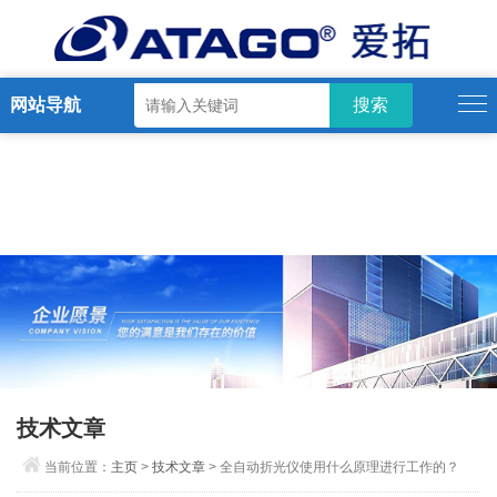
网站导航
技术文章
当前位置：
主页
>
技术文章
> 全自动折光仪使用什么原理进行工作的？