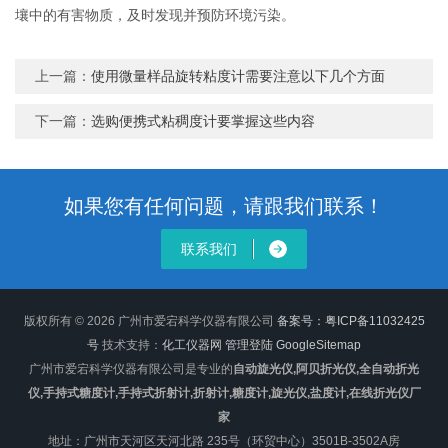
壤中的有害物质，及时发现并预防环境污染。
上一篇：
使用微量样品旋转粘度计需要注意以下几个方面
下一篇：
选购便携式粘稠度计要掌握这些内容
如果您有任何问题，请跟我们联系！
联系我们
版权所有 © 2026 广州市爱宕科学仪器有限公司
备案号：粤ICP备11032425
号
技术支持：
化工仪器网
管理登陆
GoogleSitemap
广州市爱宕科学仪器有限公司是专业的
自动旋光仪,阿贝折光仪,全自动折光
仪,手持式糖度计,手持式折射计,折射计,糖度计,旋光仪,盐度计,在线折光仪厂
家
地址：广州市天河区天河北路 235号（环贸中心）3501B-3502A房