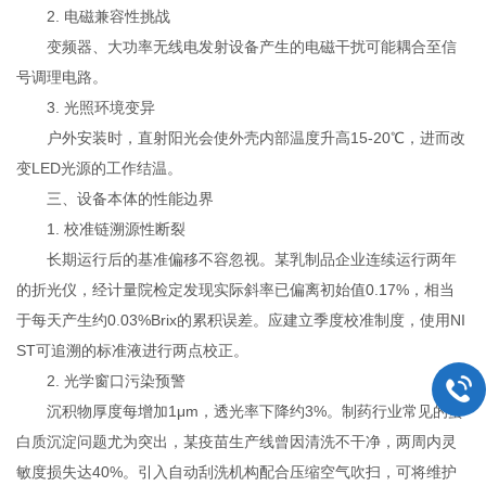
2. 电磁兼容性挑战
变频器、大功率无线电发射设备产生的电磁干扰可能耦合至信
号调理电路。
3. 光照环境变异
户外安装时，直射阳光会使外壳内部温度升高15-20℃，进而改
变LED光源的工作结温。
三、设备本体的性能边界
1. 校准链溯源性断裂
长期运行后的基准偏移不容忽视。某乳制品企业连续运行两年
的折光仪，经计量院检定发现实际斜率已偏离初始值0.17%，相当
于每天产生约0.03%Brix的累积误差。应建立季度校准制度，使用NI
ST可追溯的标准液进行两点校正。
2. 光学窗口污染预警
沉积物厚度每增加1μm，透光率下降约3%。制药行业常见的蛋
白质沉淀问题尤为突出，某疫苗生产线曾因清洗不干净，两周内灵
敏度损失达40%。引入自动刮洗机构配合压缩空气吹扫，可将维护