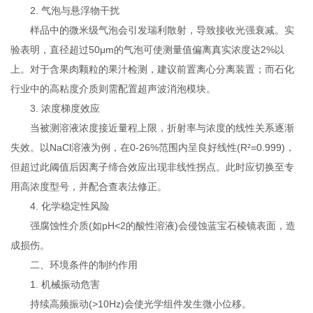
2. 气泡与悬浮物干扰
样品中的微米级气泡会引发瑞利散射，导致接收光强衰减。实
验表明，直径超过50μm的气泡可使测量值偏离真实浓度达2%以
上。对于含果肉颗粒的果汁检测，建议前置离心分离装置；而石化
行业中的高粘度介质则需配置超声波消泡模块。
3. 浓度梯度效应
当被测溶液浓度接近量程上限，折射率与浓度的线性关系逐渐
失效。以NaCl溶液为例，在0-26%范围内呈良好线性(R²=0.999)，
但超过此阈值后因离子缔合效应出现非线性拐点。此时应切换至专
用高浓度型号，并配合查表法修正。
4. 化学稳定性风险
强腐蚀性介质(如pH<2的酸性溶液)会侵蚀蓝宝石棱镜表面，造
成损伤。
二、环境条件的制约作用
1. 机械振动危害
持续高频振动(>10Hz)会使光学组件发生微小位移。