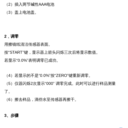
（
2
）插入两节碱性
AAA
电池
（
3
）盖上电池盖。
2
﹑调零
用擦镜纸清洁传感器表面。
按
“START”
键，显示器上箭头闪烁三次后将显示数值。
若显示
“0.0%”
表明调零已成功。
（
4
）若显示的不是
“0.0%”
按
“ZERO”
键重新调零。
（
5
）仪器闪烁
2
次显示
“000”
调零完成。此时可以进行样品测量
了。
（
6
）擦去样品，滴些水至传感器再擦干。
3
、步骤