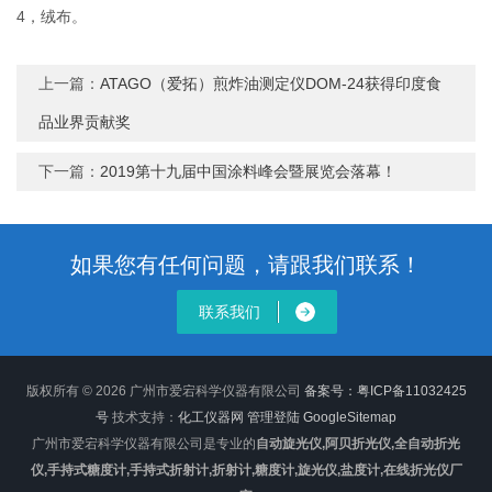
4，绒布。
上一篇：
ATAGO（爱拓）煎炸油测定仪DOM-24获得印度食
品业界贡献奖
下一篇：
2019第十九届中国涂料峰会暨展览会落幕！
如果您有任何问题，请跟我们联系！
联系我们
版权所有 © 2026 广州市爱宕科学仪器有限公司
备案号：粤ICP备11032425
号
技术支持：
化工仪器网
管理登陆
GoogleSitemap
广州市爱宕科学仪器有限公司是专业的
自动旋光仪,阿贝折光仪,全自动折光
仪,手持式糖度计,手持式折射计,折射计,糖度计,旋光仪,盐度计,在线折光仪厂