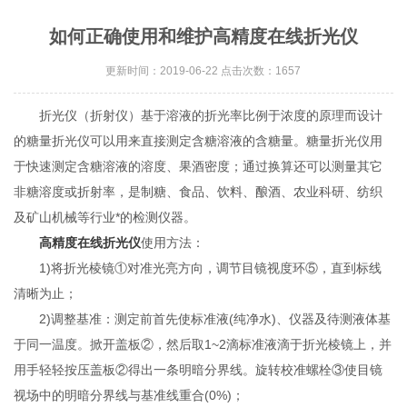
如何正确使用和维护高精度在线折光仪
更新时间：2019-06-22 点击次数：1657
折光仪（折射仪）基于溶液的折光率比例于浓度的原理而设计
的糖量折光仪可以用来直接测定含糖溶液的含糖量。糖量折光仪用
于快速测定含糖溶液的溶度、果酒密度；通过换算还可以测量其它
非糖溶度或折射率，是制糖、食品、饮料、酿酒、农业科研、纺织
及矿山机械等行业*的检测仪器。
高精度在线折光仪
使用方法：
1)将折光棱镜①对准光亮方向，调节目镜视度环⑤，直到标线
清晰为止；
2)调整基准：测定前首先使标准液(纯净水)、仪器及待测液体基
于同一温度。掀开盖板②，然后取1~2滴标准液滴于折光棱镜上，并
用手轻轻按压盖板②得出一条明暗分界线。旋转校准螺栓③使目镜
视场中的明暗分界线与基准线重合(0%)；