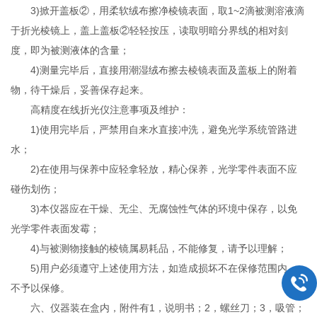
3)掀开盖板②，用柔软绒布擦净棱镜表面，取1~2滴被测溶液滴
于折光棱镜上，盖上盖板②轻轻按压，读取明暗分界线的相对刻
度，即为被测液体的含量；
4)测量完毕后，直接用潮湿绒布擦去棱镜表面及盖板上的附着
物，待干燥后，妥善保存起来。
高精度在线折光仪注意事项及维护：
1)使用完毕后，严禁用自来水直接冲洗，避免光学系统管路进
水；
2)在使用与保养中应轻拿轻放，精心保养，光学零件表面不应
碰伤划伤；
3)本仪器应在干燥、无尘、无腐蚀性气体的环境中保存，以免
光学零件表面发霉；
4)与被测物接触的棱镜属易耗品，不能修复，请予以理解；
5)用户必须遵守上述使用方法，如造成损坏不在保修范围内，
不予以保修。
六、仪器装在盒内，附件有1，说明书；2，螺丝刀；3，吸管；