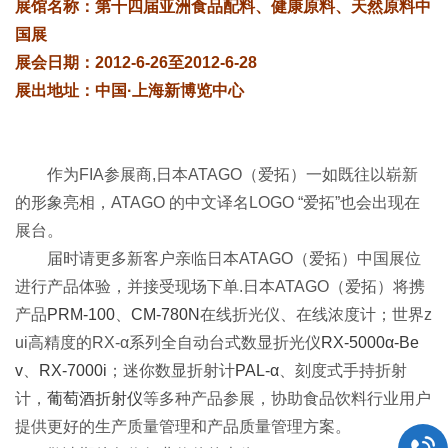
展馆名称：第十四届亚洲食品配料、健康原料、天然原料中
国展
展会日期：2012-6-26至2012-6-28
展出地址：中国·上海新博览中心
作为FIA参展商,日本ATAGO（爱拓）一如既往以崭新
的形象亮相，ATAGO 的中文译名LOGO “爱拓”也会出现在
展台。
届时请更多新客户亲临日本ATAGO（爱拓）中国展位
进行产品体验，并接受现场下单.日本ATAGO（爱拓）将携
产品
PRM-100
、
CM-780N
在线折光仪、在线浓度计；世界z
ui高精度的RX-α系列全自动台式数显折光仪
RX-5000α-Be
v
、
RX-7000i
；迷你数显折射计
PAL-α
、刻度式手持折射
计，
葡萄酒折射仪
等多种产品参展，协助食品饮料行业用户
提供更好的生产质量管理和产品质量管理方案。