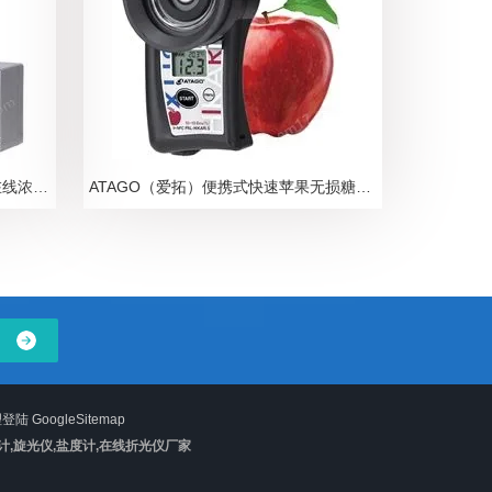
ATAGO爱拓N-甲基吡咯烷酮NMP在线浓度计
ATAGO（爱拓）便携式快速苹果无损糖度计
理登陆
GoogleSitemap
计,旋光仪,盐度计,在线折光仪厂家