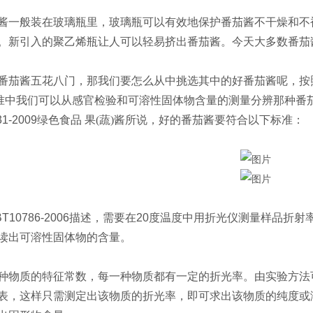
酱一般装在玻璃瓶里，玻璃瓶可以有效地保护番茄酱不干燥和不
。新引入的聚乙烯瓶让人可以轻易挤出番茄酱。今天大多数番茄
番茄酱五花八门，那我们要怎么从中挑选其中的好番茄酱呢，按
准中我们可以从感官检验和可溶性固体物含量的测量分辨那种番
31-2009
绿色食品 果(蔬)酱所说，好的番茄酱要符合以下标准：
T10786-2006
描述，需要在
20
度温度中用折光仪测量样品折射
读出可溶性固体物的含量。
种物质的特征常数，每一种物质都有一定的折光率。由实验方法
表，这样只需测定出该物质的折光率，即可求出该物质的纯度或