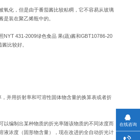
被氧化，但是由于番茄酱比较粘稠，它不容易从玻璃
酱是装在聚乙烯瓶中的。
照
NYT 431-2009
绿色食品 果(蔬)酱和
GBT10786-20
茄酱比较好。
率，并用折射率和可溶性固体物含量的换算表或者折
可以编制出某种物质的折光率随该物质的不同浓度而
在线咨询
溶液浓度（固形物含量），现在改进的全自动折光计