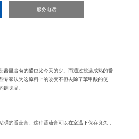
服务电话
：020-38106065
茄酱里含有的醋也比今天的少。而通过挑选成熟的番
些专家认为这原料上的改变不但去除了苯甲酸的使
的调味品。
粘稠的番茄膏。这种番茄膏可以在室温下保存良久，