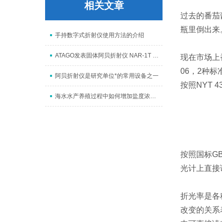
相关文章
过去的番茄
瓶里倒出来
手持数字式折射仪使用方法的介绍
ATAGO发表固体阿贝折射仪 NAR-1T SOLID
现在市场上
06
，
2
种标
阿贝折射仪是研究单位*的常用设备之一
按照
NYT 4
海水水产养殖过程中如何增加盐度浓度含量
按照国标
GB
光计上直接
折光率是各
改变的关系