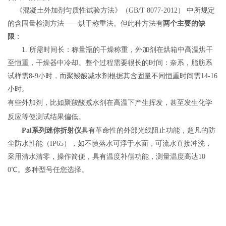
《混凝土外加剂匀质性试验方法》
（GB/T 8077-2012）
中所规定
的含固量检测方法——烘干称重法。但此种方法有
两个主要的缺
限
：
1.
所需时间长：称量瓶的干燥称重，外加剂在烘箱中高温烘干
至恒重，干燥器中冷却。整个过程需要很长的时间：奈系，脂肪系
试样需
8-9
小时，而聚羧酸减水剂根据其含固量不同恒重时间需
14-16
小时。
有些外加剂，比如聚羧酸减水剂在高温下产生挥发，甚至发生化学
反应等使测试结果偏低。
Pal
系列迷你折射仪
具有革命性的外部光线阻止功能，超凡的防
尘防水性能（
IP65
），如不慎落水可浮于水面，可流水直接冲洗，
采用清水清零，操作简便，具有温度补偿功能，测量温度高达
10
0
℃。多种型号任您选择。