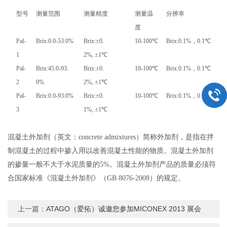
型号
测量范围
测量精度
测量温
分辨率
度
Pal-
Brix:0.0-53.0%
Brix:
±
0.
10-100
℃
Brix:0.1%
，
0.1
℃
1
2%,
±
1
℃
Pal-
Brix:45.0-93.
Brix:
±
0.
10-100
℃
Brix:0.1%
，
0.1
℃
2
0%
2%,
±
1
℃
Pal-
Brix:0.0-93.0%
Brix:
±
0.
10-100
℃
Brix:0.1%
，
0.1
℃
3
1%,
±
1
℃
混凝土外加剂（英文：concrete admixtures）简称外加剂，是指在拌
制混凝土的过程中掺入用以改善混凝土性能的物质。混凝土外加剂
的掺量一般不大于水泥质量的5%。混凝土外加剂产品的质量必须符
合国家标准《混凝土外加剂》（GB 8076-2008）的规定。
上一篇：
ATAGO（爱拓）诚邀您参加MICONEX 2013 展会