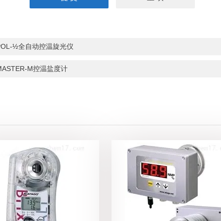
POL-½全自动控温旋光仪
MASTER-M控温盐度计