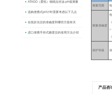
ATAGO（爱拓）铜线拉丝油 pH值测量
测量范围
电
选购便携式pH计时需要考虑以下几点
电
（
在线折光仪的准确度和哪些方面有关
测量准确度
± 
进口便携手持式糖度仪的使用方法介绍
保护等级
保
产品咨