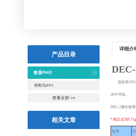
详细介
产品目录
DEC-
数显PH计
這款與AT
便携式pH计
水中沖洗。
查看全部 >>
DEC-2適合
相关文章
*
校正点为0.71g
型号
D