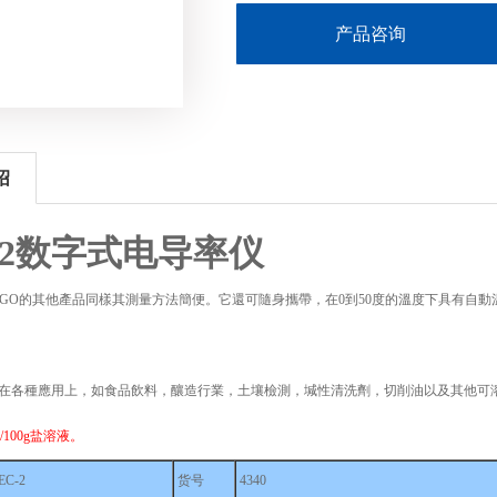
产品咨询
绍
2
数字式电导率仪
AGO的其他產品同樣其測量方法簡便。它還可隨身攜帶，在0到50度的溫度下具有自動
使用在各種應用上，如食品飲料，釀造行業，土壤檢測，堿性清洗劑，切削油以及其他可
/100g盐溶液。
EC-2
货号
4340