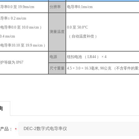
导率0.0 至 19.9ms/cm
分辨率
电导率0.1ms/cm
导率± 0.2 ms/cm
电导率0.0 至 10.0 ms/cm ）
0.0
至 50.0°C
测量温度
0.4 ms/cm
（ 自动温度补偿 ）
（
电导率10.10 至 19.9 ms/cm ）
电源
纽扣电池 （ LR44 ） × 4
护等级为 IP67
尺寸重量
4.5
× 3.0 × 16.3毫米, 90公克 （不含零件的
询
产品：