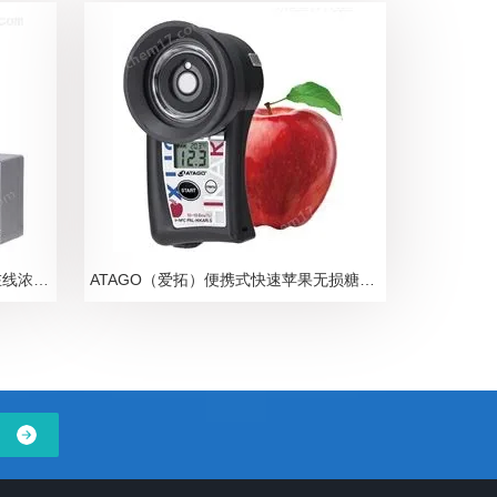
ATAGO爱拓N-甲基吡咯烷酮NMP在线浓度计
ATAGO（爱拓）便携式快速苹果无损糖度计