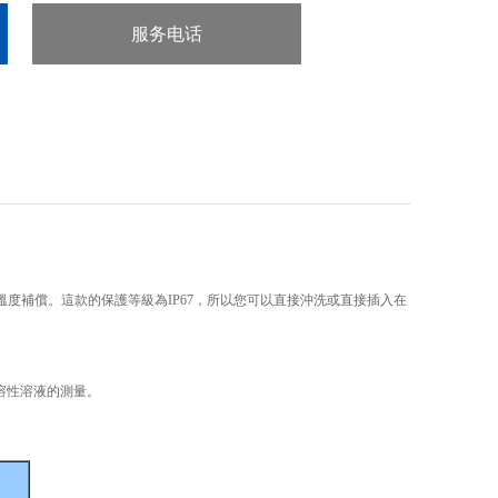
服务电话
：020-38106065
溫度補償。這款的保護等級為IP67，所以您可以直接沖洗或直接插入在
溶性溶液的測量。