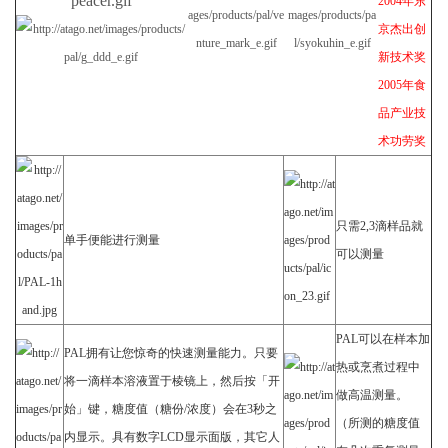
2004
年东
京杰出创
新技术奖
2005
年食
品产业技
术功劳奖
只需2,3滴样品就
单手便能进行测量
可以测量
PAL
可以在样本加
PAL
拥有让您惊奇的快速测量能力。只要
热或烹煮过程中
将一滴样本溶液置于棱镜上，然后按「开
做高温测量。
始」键，糖度值（糖份/浓度）会在3秒之
（所测的糖度值
内显示。具有数字LCD显示面版，其它人