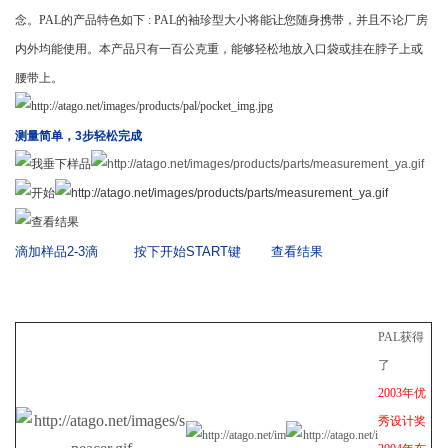
念。PAL的产品特色如下 : PAL的袖珍型大小将能让您随身携带，并且不论厂房
内外均能使用。本产品只有一百公克重，能够轻松地放入口袋或挂在脖子上或
腰带上。
测量简单，
3
步轻松完成
滴加样品
2-3
滴
按下
开始
START
键
查
看
结
果
PAL
获得
了
2003
年优
秀设计奖