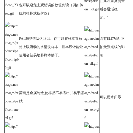
在几次重复测量
也可以避免主观错误的数值判读（例如传
后会逐渐稳
统的模拟式折射仪）
定。）
PAL
防护等级为IP65。你可以在样本置放
具有ELI功能. 不
处上以流动的水清洗样本，且本设计能让
怕受强光线的影
使用者轻易地将样本擦干。
响
菱镜是金属制造,使样品不易洒出并易于擦
可以用水归零
拭.