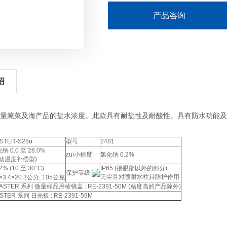
产品咨询
绍
量腌菜及海产品的盐水浓度。此款具有耐盐性及耐酸性。具有防水功能及
STER-S28α
型号
2481
钠 0.0 至 28.0%
zui小标度
氯化钠 0.2%
自动温度补偿型)
2% (10 至 30°C)
IP65 (接眼部以外的部分)
保护等级
无尘且对喷射水柱具防护作用
2×3.4×20.3公分, 105公克
MASTER 系列 微量样品用棱镜盖 : RE-2391-50M (粘度高的产品除外)
STER 系列 日光板 : RE-2391-59M