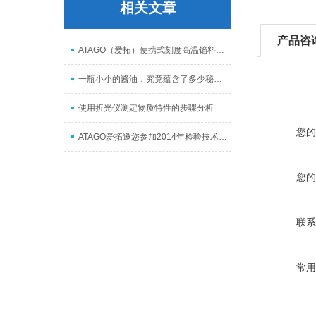
相关文章
产品咨
ATAGO（爱拓）便携式刻度高温馅料测糖仪 MASTER-93H
一瓶小小的酱油，究竟蕴含了多少秘密？
使用折光仪测定物质特性的步骤分析
您的
ATAGO爱拓邀您参加2014年检验技术与装备博览会
您的
联系
常用