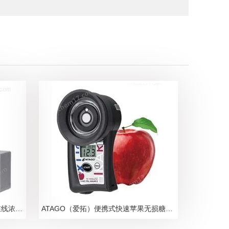
ATAGO爱拓N-甲基吡咯烷酮NMP在线浓度计
ATAGO（爱拓）便携式快速苹果无损糖度计