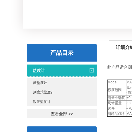
详细介
产品目录
此产品适合测
盐度计
Model
MA
糖盐度计
氯化
标度范围
刻度式盐度计
(
测量准确度
±0.
数显盐度计
尺寸重量
3.
选件
• 
查看全部 >>
消耗品/零件
MA