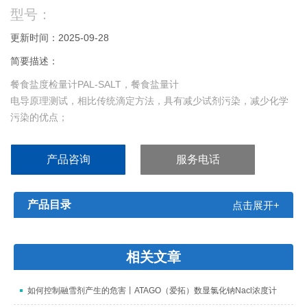
型号：
更新时间：2025-09-28
简要描述：
餐食盐度检量计PAL-SALT，餐食盐量计
电导原理测试，相比传统滴定方法，具有减少试剂污染，减少化学
污染的优点；
检测对象：酱油、汤料、酱类、肉菜等各类食品的盐度测定。
产品咨询
服务电话
产品目录
点击展开+
相关文章
如何控制融雪剂产生的危害丨ATAGO（爱拓）数显氯化钠Nacl浓度计