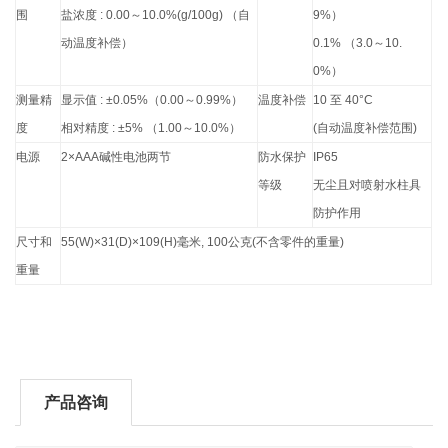
围
盐浓度 : 0.00～10.0%(g/100g) （自
9%）
动温度补偿）
0.1% （3.0～10.
0%）
测量精
显示值 : ±0.05%（0.00～0.99%）
温度补偿
10
至 40°C
度
相对精度 : ±5% （1.00～10.0%）
(自动温度补偿范围)
电源
2
×AAA碱性电池两节
防水保护
IP65
等级
无尘且对喷射水柱具
防护作用
尺寸和
55(W)
×31(D)×109(H)毫米, 100公克(不含零件的重量)
重量
产品咨询