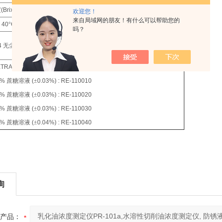
度
(Brix)
±
0.1%
测量温度
5
至
40
°
C(
自动温度补偿
)
欢迎您！
来自局域网的朋友！有什么可以帮助您的
40
°
C
电源
006P
蓄电池
( 9V )
吗？
17
×
9
×
4
公分
, 300
公克
4
无尘且对泼溅的水具防护作用
尺寸重量
(
不含零件的重量
)
TRACTOR : RE-29401
0%
蔗糖溶液
(
±
0.03%) : RE-110010
0%
蔗糖溶液
(
±
0.03%) : RE-110020
0%
蔗糖溶液
(
±
0.03%) : RE-110030
0%
蔗糖溶液
(
±
0.04%) : RE-110040
询
产品：