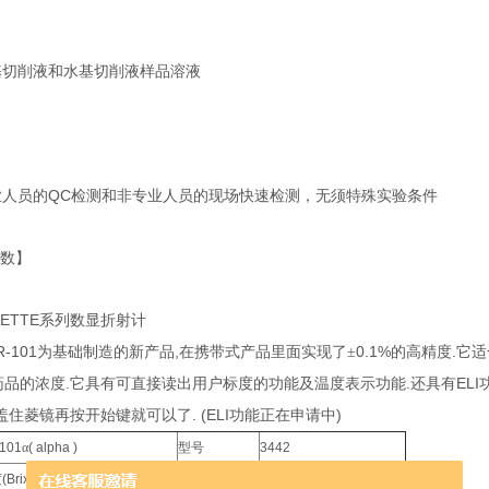
基切削液和水基切削液样品溶液
QC
业人员的
检测和非专业人员的现场快速检测，无须特殊实验条件
数】
ETTE
系列数显折射计
R-101
,
0.1%
.
为基础制造的新产品
在携带式产品里面实现了±
的高精度
它适
.
.
ELI
药品的浓度
它具有可直接读出用户标度的功能及温度表示功能
还具有
. (ELI
)
盖住菱镜再按开始键就可以了
功能正在申请中
101
α
( alpha )
型号
3442
度
(Brix) 0.0
至
45.0%
zui小显示单位
糖度
(Brix) 0.1%