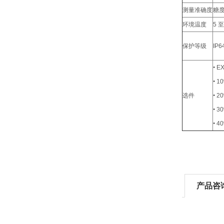
测量准确度
糖
环境温度
5
至
保护等级
IP6
•
EX
•
1
选件
•
2
•
3
•
4
产品咨