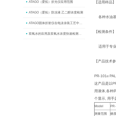
ATAGO（爱拓）折光仪应用范围
【适用样品】
ATAGO（爱拓）防冻液 乙二醇浓度检测
各种水
油
ATAGO固体折射仪在电泳涂装工艺中的应用配置
【检测条件】
双氧水的应用及双氧水浓度快速检测方法
适用于专
【产品技术参
PR-101
PAL
α
P
这产品是以
,
用液体
各种
,
个显示
用手
Model
PR-
测量范围
糖