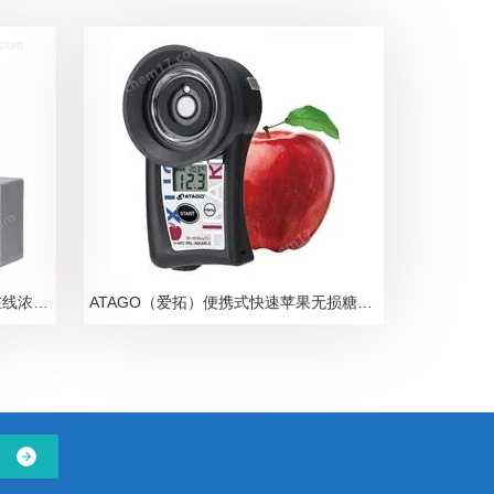
ATAGO爱拓N-甲基吡咯烷酮NMP在线浓度计
ATAGO（爱拓）便携式快速苹果无损糖度计