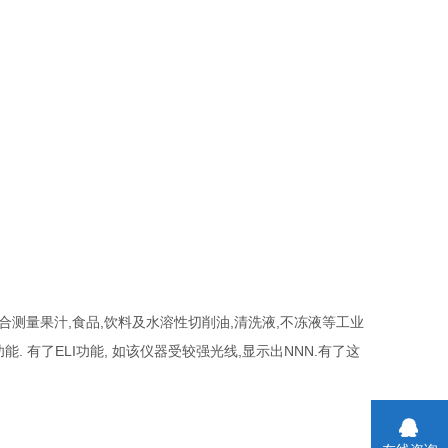
,
,
,
,
合测量果汁
食品
饮料及水溶性切削油
清洗液
不冻液等工业
.
ELI
,
,
NNN.
功能
有了
功能
如该仪器受较强光线
显示出
有了这