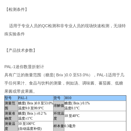
【检测条件】
适用于专业人员的QC检测和非专业人员的现场快速检测，无须特
殊实验条件
【产品技术参数】
PAL-1迷你数显折射计
具有广泛的衡量范围（糖度( Brix )0.0 至53.0%），PAL-1适用于几
乎任何果汁、食品与饮料的测量，例如汤、调味酱、蕃茄酱、低糖
果酱或带皮果酱。
型号
PAL-1
货号
3810
测量范
糖度( Brix )0.0 至53.0%
糖度( Brix ) 0.1%
溶解值
围
温度9.0 至99.9°C
温度0.1°C
测量准
糖度( Brix ) ±0.2 %
环境温
10 至40°C
确度
温度±1°C
度
测量温
10 至100°C
样本量
0.3毫升
度
(自动温度补偿)