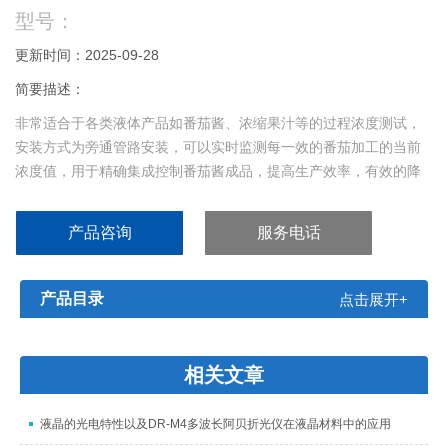
型号：
更新时间：2025-09-28
简要描述：
非常适合于各类液体产品如番茄酱、浓缩果汁等的过程浓度测试，
安装方式为旁通管路安装，可以实时监测每一效的番茄加工的当前
浓度值，用于精确集成控制番茄酱成品，提高生产效率，有效的降
低生产成本和提高生产效率。进行浓度的测量和控制。它能直接显
示出：百分比浓度、折射率、糖度或固形物含量等。ATAGO(爱拓)
产品咨询
服务电话
在线浓度计，高可靠性和高精度能为用户的生产线过程控制直接创
造出品价值。手持式番茄酱浓度计PAL-1、 P
产品目录
点击展开+
相关文章
液晶的光电特性以及DR-M4多波长阿贝折光仪在液晶材料中的应用