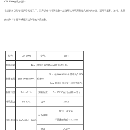
CM-800
α
在线浓度计
在线折射仪能够提供给制造工厂、混和设备与清洗设备一起使用以持续测量各式液体的浓度。适用于混和、浓缩、发酵
的控制与水性和碱性清洁剂等的浓度控制。
型号
CM-800
α
货号.
3564
测量模式
Brix (
根据液体的样品温度自动补偿)
Brix
在0.00-9.99%分辨率为0.01%
测量范围
Brix 0.0 to 80.0%
分辨率
Brix
在10.0-80.0%分辨率为0.1%
测量精度
Brix
±0.1%
测量温度
5 to 100
°C (自动温度补偿
)
环境温度
5 to 40
°C
功率
24VA
棱镜
:
蓝宝石
材质说明
样品接触部分
: SUS316
输出项目
Rs-232C,DC 4- 20mA
电源
DC24V