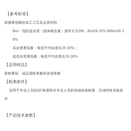
【参考标准】
新疆番茄酱的加工工艺及品质控制
Brix
：指的是浓度（固体物含量）通常分为
2
种，
Brix28-30%
和
Brix36-3
8%
高浓度番茄酱：每批平均浓度在
28-30%
；
超高浓度番茄酱：每批平均浓度在
26-38%
【适用样品】
新鲜番茄
、成品调味果酱和浓缩果酱
【检测条件】
适用于专业人员的
QC
检测和非专业人员的现场快速检测，无须特殊实验条
件
【产品技术参数】