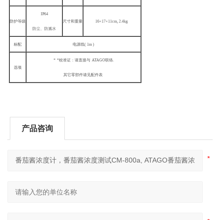
IP64
防护等级
尺寸和重量
16
×17×11cm, 2.4kg
防尘、防溅水
标配
电源线( 1m )
*
*
校准证
:
请直接与
ATAGO
联络.
选项
其它零部件请见配件表
产品咨询