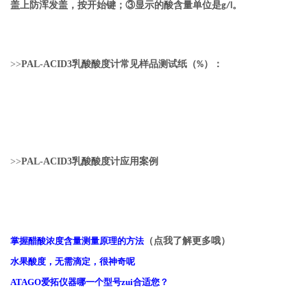
盖上防浑发盖，按开始键；③显示的酸含量单位是
。
g/l
>>
PAL-ACID3
乳酸酸度计常见样品测试纸（
）：
%
>>
PAL-ACID3
乳酸酸度计应用案例
（点我了解更多哦）
掌握醋酸浓度含量测量原理的方法
水果酸度，无需滴定，很神奇呢
ATAGO
爱拓仪器哪一个型号zui合适您？