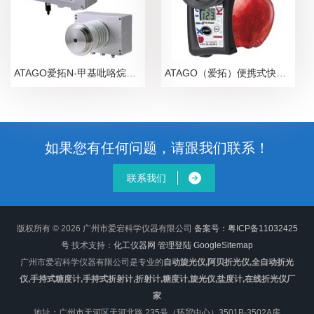
ATAGO爱拓N-甲基吡咯烷酮NMP在线浓度计
ATAGO（爱拓）便携式快速苹果无损糖度计
如果您有任何问题，请跟我们联系！
联系我们
版权所有 © 2026 广州市爱宕科学仪器有限公司
备案号：粤ICP备11032425
号
技术支持：
化工仪器网
管理登陆
GoogleSitemap
广州市爱宕科学仪器有限公司是专业的
自动旋光仪,阿贝折光仪,全自动折光
仪,手持式糖度计,手持式折射计,折射计,糖度计,旋光仪,盐度计,在线折光仪厂
家
地址：广州市天河区天河北路 235号（环贸中心）3501B-3502A房