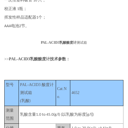
只
；
一次性塑料吸管
10
瓶
；
校正液
1
个
；
挥发性样品适配器
1
电池
节
。
AAA
2
PAL-ACID3
乳酸酸度计
测试箱
>>
PAL-ACID3
乳酸酸度计技术参数：
型号
PAL-ACID3
酸度计
Cat.N
测试箱
4652
o.
(
乳酸
)
测量
乳酸含量
以乳酸为标度
1.0 to 45.0(g/l) (
[g/l])
范围