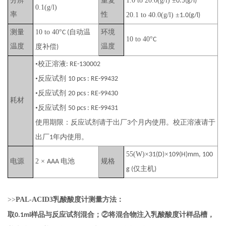
分辨
重复
1.0 to 20.0(g/l)
±
0.5(g/l)
0.1(g/l)
率
性
20.1 to 40.0(g/l)
±
1.0(g/l)
测量
10 to 40
°
自动温
环境
C (
10 to 40
°
C
温度
温度
度补偿
)
•校正溶液
: RE-130002
•反应试剂
10 pcs : RE-99432
•反应试剂
20 pcs : RE-99430
耗材
•反应试剂
50 pcs : RE-99431
使用期限：反应试剂请于出厂
个月内使用。校正溶液请于
3
出厂
年内使用。
1
55(W)
×
×
31(D)
109(H)mm, 100
电源
2
×
电池
规格
AAA
仅主机
g (
)
>>
PAL-ACID3
乳酸酸度计测量方法：
取
样品与反应试剂混合；②将混合物注入乳酸酸度计样品槽，
0.1ml