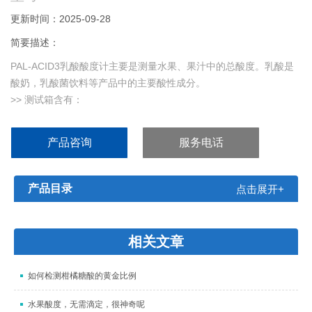
更新时间：2025-09-28
简要描述：
PAL-ACID3乳酸酸度计主要是测量水果、果汁中的总酸度。乳酸是
酸奶，乳酸菌饮料等产品中的主要酸性成分。
>> 测试箱含有：
①主机1台；
②反应试剂 10瓶 (5ml/瓶)；
产品咨询
服务电话
③微量移液器1只；
④微量吸头 10只；
⑤一次性塑料吸管 10 只；
产品目录
点击展开+
⑥校正液 1瓶；
⑦挥发性样品适配器1个；
⑧AAA电池2节。
相关文章
如何检测柑橘糖酸的黄金比例
水果酸度，无需滴定，很神奇呢