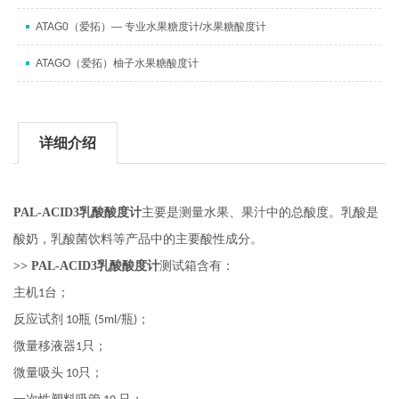
ATAG0（爱拓）— 专业水果糖度计/水果糖酸度计
ATAGO（爱拓）柚子水果糖酸度计
详细介绍
PAL-ACID3
乳酸酸度计
主要是
乳酸是
测量水果、果汁中的总酸度。
酸奶，乳酸菌饮料等产品中的主要酸性成分。
>> PAL-ACID3
乳酸酸度计
含有：
测试箱
台
；
主机
1
瓶
瓶
；
反应试剂
10
(5ml/
)
只
；
微量移液器
1
只
；
微量吸头
10