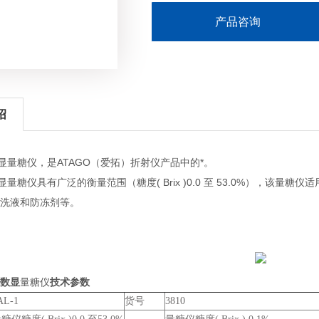
产品咨询
绍
显量糖仪，是
ATAGO
（爱拓）折射仪产品中的*。
显
量糖仪
具有广泛的衡量范围（糖度( Brix )0.0
至
53.0%），该
量糖仪
适
洗液和防冻剂等。
数显
量糖仪
技术参数
AL-1
货号
3810