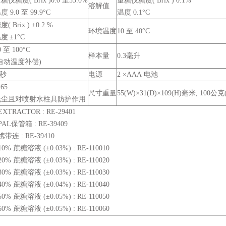
量糖仪
量糖仪
糖度( Brix )0.0
至
53.0%
糖度( Brix ) 0.1%
溶解值
温度
9.0
至
99.9
°
C
温度
0.1
°
C
糖度
( Brix )
±
0.2 %
环境温度
10
至
40
°
C
温度
±
1
°
C
0
至
100
°
C
样本量
0.3
毫升
自动温度补偿
)
秒
电源
2
×
AAA
电池
P65
尺寸重量
55(W)
×
31(D)
×
109(H)
毫米
, 100
公克
无尘且对喷射水柱具防护作用
EXTRACTOR
: RE-29401
PAL
保管箱
: RE-39409
携带连
: RE-39410
10%
蔗糖溶液
(
±
0.03%)
: RE-110010
20%
蔗糖溶液
(
±
0.03%)
: RE-110020
30%
蔗糖溶液
(
±
0.03%)
: RE-110030
40%
蔗糖溶液
(
±
0.04%)
: RE-110040
50%
蔗糖溶液
(
±
0.05%)
: RE-110050
60%
蔗糖溶液
(
±
0.05%)
: RE-110060