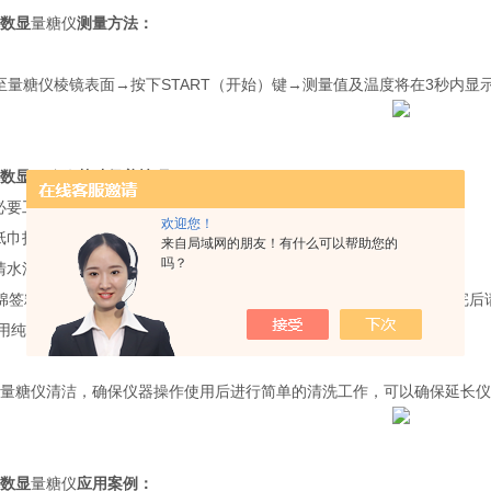
数显
量糖仪
测量方法：
至
量糖仪
棱镜表面→按下START
（开始）键→测量值及温度将在
3
秒内显
数显
量糖仪
基础保养技巧：
必要工具：纸巾，酒精，棉签，清水等；
欢迎您！
纸巾打湿先清洁
量糖仪
外壳，顽固污垢可用酒精擦拭。
来自局域网的朋友！有什么可以帮助您的
吗？
清水清洁
量糖仪
棱镜。
棉签粘上点酒精再清洗棱镜，注意棉签一头只能顺着棱镜擦一遍，擦完后请
以用纯水验证
量糖仪
是否已经清洁完成。
量糖仪
清洁，确保仪器操作使用后进行简单的清洗工作，可以确保延长仪
数显
量糖仪
应用案例：