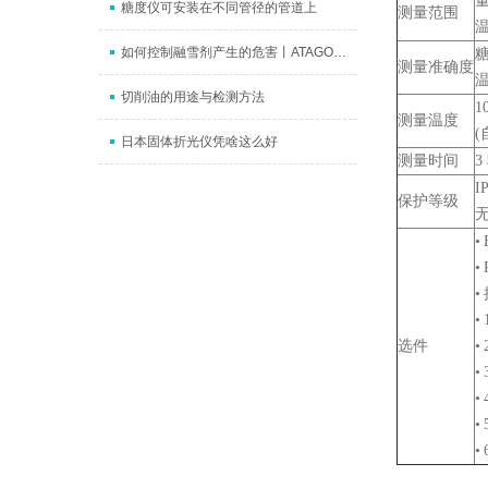
糖度仪可安装在不同管径的管道上
测量范围
如何控制融雪剂产生的危害丨ATAGO（爱拓）数显氯化钠Nacl浓度计
测量准确度
切削油的用途与检测方法
1
测量温度
(
日本固体折光仪凭啥这么好
测量时间
3
I
保护等级
•
•
•
•
选件
•
•
•
•
•