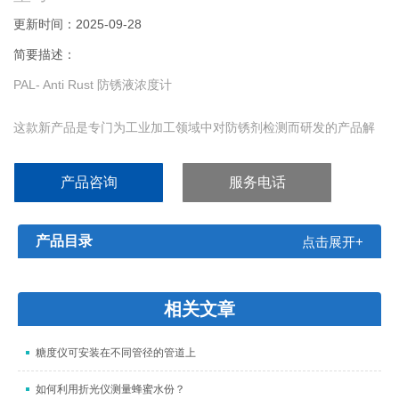
更新时间：2025-09-28
简要描述：
PAL- Anti Rust 防锈液浓度计
这款新产品是专门为工业加工领域中对防锈剂检测而研发的产品解
决方案。能方便的控制防锈剂的浓度。
产品咨询
服务电话
适用于控制工业生产、金属加工过程中各类防锈剂等工业助剂的浓
度检测。手持便携式设计，更高精度设计，数字显示，防尘防水，
测定快速方便，是工业生产的*工具。
产品目录
点击展开+
相关文章
糖度仪可安装在不同管径的管道上
如何利用折光仪测量蜂蜜水份？