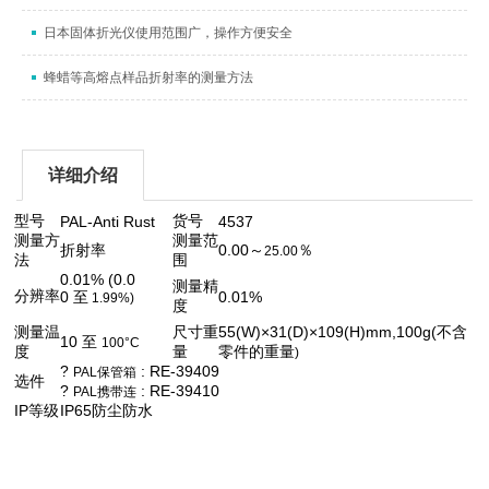
日本固体折光仪使用范围广，操作方便安全
蜂蜡等高熔点样品折射率的测量方法
详细介绍
型号
货号
PAL-Anti Rust
4537
测量方
测量范
折射率
0.00
～
％
25.00
法
围
0.01% (0.0
测量精
分辨率
0
至
0.01%
1.99%)
度
测量温
尺寸重
55(W)×31(D)×109(H)mm,100g(
不含
10
至
100°C
度
量
零件的重量
)
?
: RE-39409
PAL
保管箱
选件
?
: RE-39410
PAL
携带连
IP
等级
IP65
防尘防水