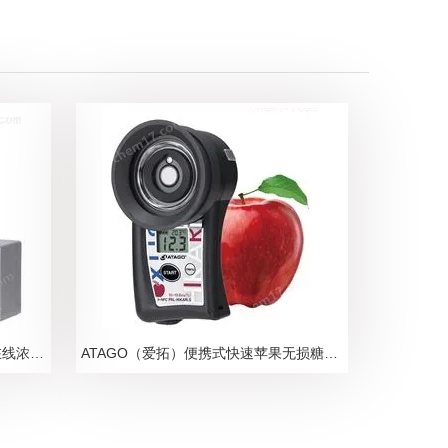
ATAGO爱拓N-甲基吡咯烷酮NMP在线浓度计
ATAGO（爱拓）便携式快速苹果无损糖度计