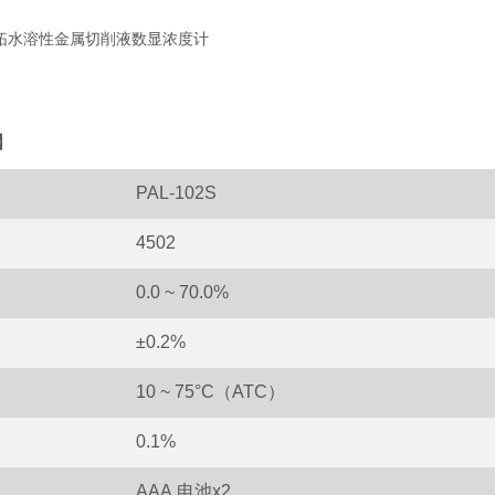
】
PAL-102S
4502
0.0
~
70.0%
±0.2%
10
~
75
°
C（ATC）
0.1%
AAA
电池
x2