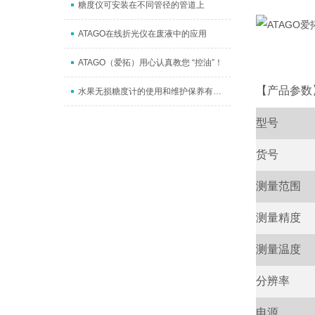
糖度仪可安装在不同管径的管道上
ATAGO在线折光仪在废液中的应用
ATAGO（爱拓）用心认真教您 “控油”！
【产品参数
水果无损糖度计的使用和维护保养有哪些注意要点
型号
货号
测量范围
测量精度
测量温度
分辨率
电源