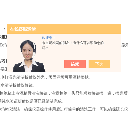
】：
浓度计
欢迎您！
来自局域网的朋友！有什么可以帮助您的
品至折射仪棱镜表面→按下START（开始）键→测量值及温度将在3秒内显
吗？
技巧】：
好必要工具：纸巾，酒精，棉签，清水等；
用纸巾打湿先清洁折射仪外壳，顽固污垢可用酒精擦拭。
用清水清洁折射仪棱镜。
用棉签粘上点酒精再清洗棱镜，注意棉签一头只能顺着棱镜擦一遍，擦完后
后可以用纯水验证折射仪是否已经清洁完成。
折射仪清洁，确保仪器操作使用后进行简单的清洗工作，可以确保延长仪