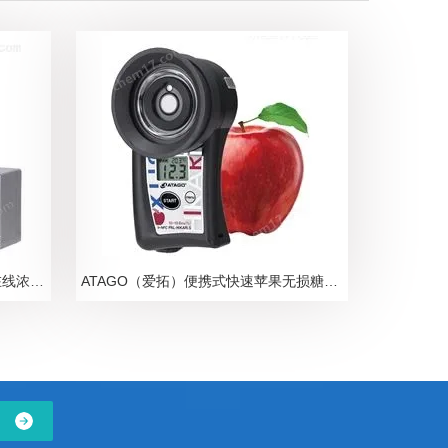
ATAGO爱拓N-甲基吡咯烷酮NMP在线浓度计
ATAGO（爱拓）便携式快速苹果无损糖度计