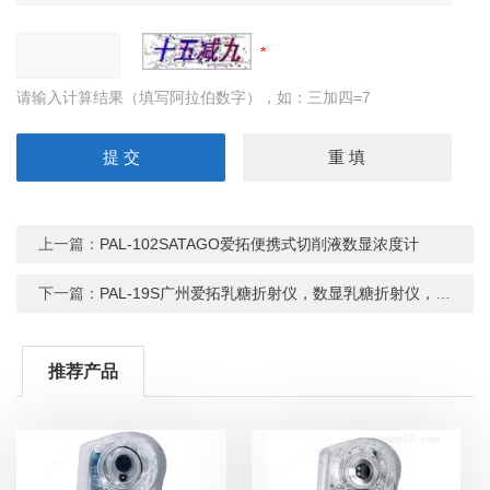
请输入计算结果（填写阿拉伯数字），如：三加四=7
上一篇：
PAL-102SATAGO爱拓便携式切削液数显浓度计
下一篇：
PAL-19S广州爱拓乳糖折射仪，数显乳糖折射仪，乳糖折射仪现货
推荐产品