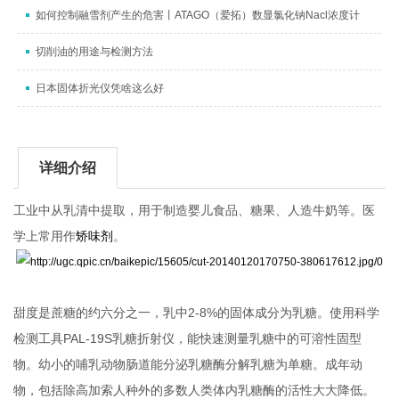
如何控制融雪剂产生的危害丨ATAGO（爱拓）数显氯化钠Nacl浓度计
切削油的用途与检测方法
日本固体折光仪凭啥这么好
详细介绍
工业中从乳清中提取，用于制造婴儿食品、糖果、人造牛奶等。医
学上常用作
矫味剂
。
2-8%
甜度是蔗糖的约六分之一，乳中
的固体成分为乳糖。使用科学
PAL-19S
检测工具
乳糖折射仪
，能快速测量乳糖中的可溶性固型
物。幼小的哺乳动物肠道能分泌乳糖酶分解乳糖为单糖。成年动
物，包括除高加索人种外的多数人类体内乳糖酶的活性大大降低。