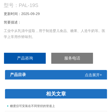
型号：PAL-19S
更新时间：2025-09-29
简要描述：
工业中从乳清中提取，用于制造婴儿食品、糖果、人造牛奶等。医
学上常用作矫味剂。
产品咨询
服务电话
产品目录
点击展开+
相关文章
糖度仪可安装在不同管径的管道上