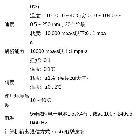
0%)
温度: 10 . 0 . 0 ~ 40℃或50 . 0 ~ 104.0?Ｆ
速度
0.5 ~ 250 rpm
，20个阶段
粘度: 10,000 mpa·s以下:0 . 1 mpa·
s
解析能力
10000 mpa
·s以上:1 mpa·s
扭矩: 0.1
温度: 0.1℃
粘度: ±1%（粘度zui大值）
精度
温度: ±0 . 2℃
使用环境温
10
～40℃
度
5
号碱性电干电池1.5vX4节，或ac 100 ~ 240v,5
电源
0/60 Hz
计算机输出
通信方式：usb-船型连接