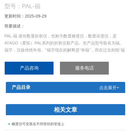
型号：PAL-福
更新时间：2025-09-29
简要描述：
PAL-福 迷你数显折射仪，也称为数显糖度仪，数显浓度仪，是
ATAGO（爱拓）PAL系列的折射仪新产品。先产品型号取名为福。
福字，汉族传统年俗。“福字现在的解释是“幸福“，而在过去则指“福
气“、“福运“。春节贴“福“字，无论是现在还是过去，都寄托了人们对
幸福生活的向往，也是对美好未来的祝愿。
产品咨询
服务电话
产品目录
点击展开+
相关文章
糖度仪可安装在不同管径的管道上