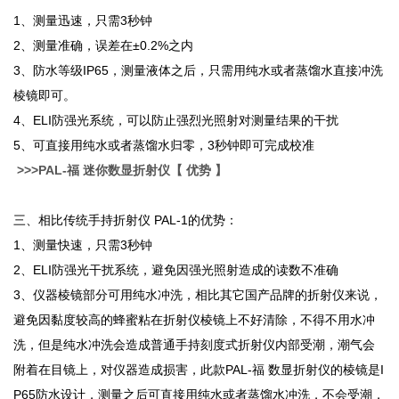
1
、测量迅速，只需3秒钟
2
、测量准确，误差在±0.2%之内
3
、防水等级IP65，测量液体之后，只需用纯水或者蒸馏水直接冲洗
棱镜即可。
4
、ELI防强光系统，可以防止强烈光照射对测量结果的干扰
5
、可直接用纯水或者蒸馏水归零，3秒钟即可完成校准
>>>
PAL-
福
迷你数显
折射仪
【 优势 】
三、相比传统手持折射仪 PAL-1的优势：
1
、测量快速，只需3秒钟
2
、ELI防强光干扰系统，避免因强光照射造成的读数不准确
3
、仪器棱镜部分可用纯水冲洗，相比其它国产品牌的折射仪来说，
避免因黏度较高的蜂蜜粘在折射仪棱镜上不好清除，不得不用水冲
洗，但是纯水冲洗会造成普通手持刻度式折射仪内部受潮，潮气会
附着在目镜上，对仪器造成损害，此款PAL-福 数显折射仪的棱镜是I
P65防水设计，测量之后可直接用纯水或者蒸馏水冲洗，不会受潮，