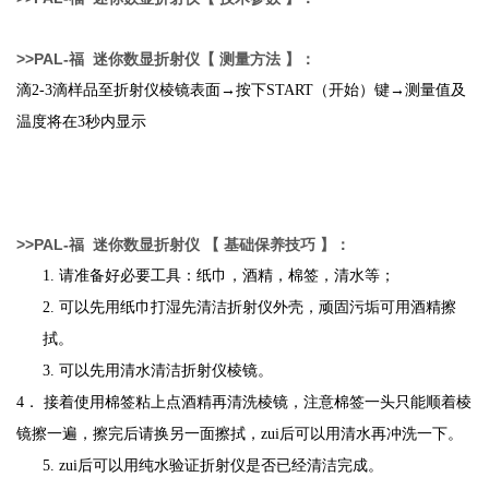
>>
PAL-
福
迷你数显
折射仪
【 测量方法 】：
滴2-3滴样品至折射仪棱镜表面→按下START（开始）键→测量值及
温度将在3秒内显示
>>
PAL-
福
迷你数显
折射仪
【 基础保养技巧 】：
1.
请准备好必要工具：纸巾，酒精，棉签，清水等；
2.
可以先用纸巾打湿先清洁折射仪外壳，顽固污垢可用酒精擦
拭。
3.
可以先用清水清洁折射仪棱镜。
4
． 接着使用棉签粘上点酒精再清洗棱镜，注意棉签一头只能顺着棱
镜擦一遍，擦完后请换另一面擦拭，zui后可以用清水再冲洗一下。
5.
zui后可以用纯水验证折射仪是否已经清洁完成。