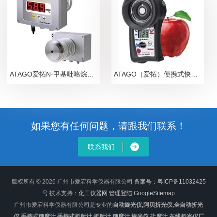
ATAGO爱拓N-甲基吡咯烷酮NMP在线浓度计
ATAGO（爱拓）便携式快速苹果无损糖度计
如果您有任何问题，请跟我们联系！
联系我们
版权所有 © 2026 广州市爱宕科学仪器有限公司
备案号：粤ICP备11032425
号
技术支持：
化工仪器网
管理登陆
GoogleSitemap
广州市爱宕科学仪器有限公司是专业的
自动旋光仪,阿贝折光仪,全自动折光
仪,手持式糖度计,手持式折射计,折射计,糖度计,旋光仪,盐度计,在线折光仪厂