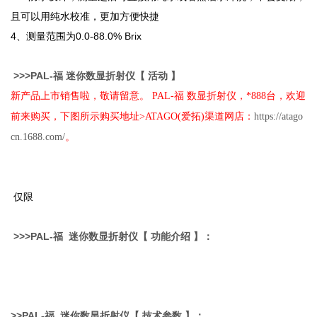
且可以用纯水校准，更加方便快捷
4
、测量范围为0.0-88.0% Brix
>>>
PAL-
福
迷你数显
折射仪
【 活动 】
新产品上市销售啦，敬请留意。 PAL-福 数显折射仪，*888台，欢迎
前来购买，下图所示购买地址>ATAGO(爱拓)渠道网店：
https://atago
cn.1688.com/
。
仅限
>>>
PAL-
福
迷你数显
折射仪
【 功能介绍 】：
>>
PAL-
福
迷你数显
折射仪
【 技术参数 】：