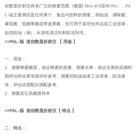
你数显折射仪具有广泛的衡量范围（糖度( Brix )0.0至88.0%），PA
L-福主要测试是任何果汁、食品与饮料的测量，例如汤、调味酱、
蕃茄酱、低糖果酱或带皮果酱，也可用于某些化学品或工业溶液，
。
如切削油（液)，水溶性清洁剂和防冻剂等
>>
PAL-
福
迷你数显
折射仪
【 用途 】
一、用途：
1、测量蜂蜜糖度，保证蜂蜜的质量，测量水果，保证水果的采摘时
期评估和水果等级评价参考，测量切削油或者工业溶液，防冻液
等，评估浓度配比调配参考。
2、测量其它高糖度样本
>>
PAL-
福
迷你数显
折射仪
【 特点 】
二、特点：