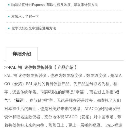
咖啡浓度计对Espresso萃取过程及浓度、萃取率计算方法
双氧水，了解一下
化学试剂折光率测定通用方法
详细介绍
>>
PAL-
福
迷你数显
折射仪
【 产品介绍 】
PAL-
福 迷你数显折射仪，也称为数显糖度仪，数显浓度仪，
是ATA
GO（爱拓）PAL系列的折射仪新产品。先产品型号取名为福。
福
字，汉族传统年俗。"福字现在的解释是"幸福"，而在过去则指"
福
气
"
、"
福运
"
。春节贴"福"字，无论是现在还是过去，都寄托了人们
对幸福生活的向往，也是对美好未来的祝愿。ATAGO(爱拓)研发部
设计和取名这款仪器，充分地体现ATAGO（爱拓）对中国市场，带
着共创美好未来的向往
，
蒸蒸日上，更上一层楼的祝愿。 PAL-福迷