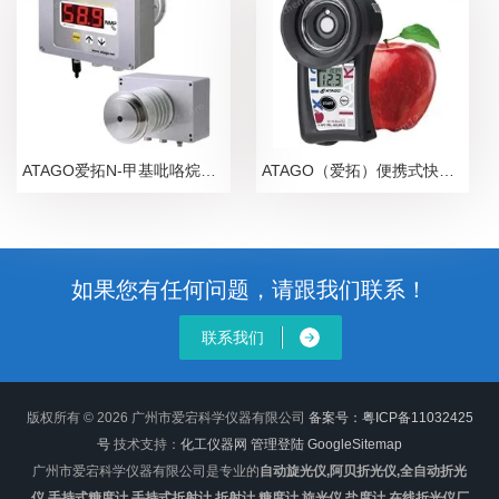
ATAGO爱拓N-甲基吡咯烷酮NMP在线浓度计
ATAGO（爱拓）便携式快速苹果无损糖度计
如果您有任何问题，请跟我们联系！
联系我们
版权所有 © 2026 广州市爱宕科学仪器有限公司
备案号：粤ICP备11032425
号
技术支持：
化工仪器网
管理登陆
GoogleSitemap
广州市爱宕科学仪器有限公司是专业的
自动旋光仪,阿贝折光仪,全自动折光
仪,手持式糖度计,手持式折射计,折射计,糖度计,旋光仪,盐度计,在线折光仪厂