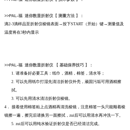
>>
PAL-
福
迷你数显
折射仪
【 测量方法 】：
滴2-3滴样品至折射仪棱镜表面→按下START（开始）键→测量值及
温度将在3秒内显示
>>
PAL-
福
迷你数显
折射仪
【 基础保养技巧 】：
1.
请准备好必要工具：纸巾，酒精，棉签，清水等；
2.
可以先用纸巾打湿先清洁折射仪外壳，顽固污垢可用酒精擦
拭。
3.
可以先用清水清洁折射仪棱镜。
4
． 接着使用棉签粘上点酒精再清洗棱镜，注意棉签一头只能顺着棱
镜擦一遍，擦完后请换另一面擦拭，zui后可以用清水再冲洗一下。
5.
zui后可以用纯水验证折射仪是否已经清洁完成。