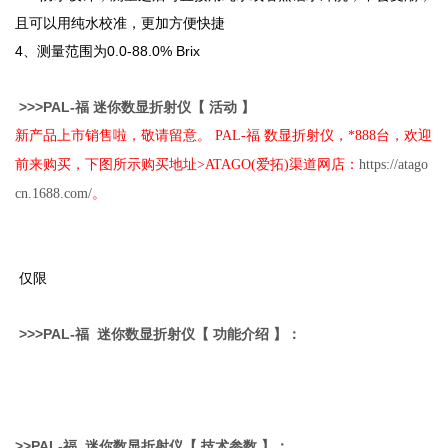
且可以用纯水校准，更加方便快捷
4
、测量范围为0.0-88.0% Brix
>>>
PAL-
福
迷你数显
折射仪
【 活动 】
新产品上市销售啦，敬请留意。 PAL-福 数显折射仪，*888台，欢迎
前来购买，下图所示购买地址>ATAGO(爱拓)渠道网店：
https://atago
cn.1688.com/
。
仅限
>>>
PAL-
福
迷你数显
折射仪
【 功能介绍 】：
>>
PAL-
福
迷你数显
折射仪
【 技术参数 】：