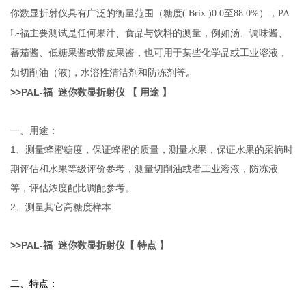
你数显折射仪具有广泛的衡量范围（糖度( Brix )0.0至88.0%），PA
L-福主要测试是任何果汁、食品与饮料的测量，例如汤、调味酱、
蕃茄酱、低糖果酱或带皮果酱，也可用于某些化学品或工业溶液，
。
如切削油（液)，水溶性清洁剂和防冻剂等
>>
PAL-
福
迷你数显
折射仪
【 用途 】
一、用途：
1、测量蜂蜜糖度，保证蜂蜜的质量，测量水果，保证水果的采摘时
期评估和水果等级评价参考，测量切削油或者工业溶液，防冻液
等，评估浓度配比调配参考。
2、测量其它高糖度样本
>>
PAL-
福
迷你数显
折射仪
【 特点 】
二、特点：