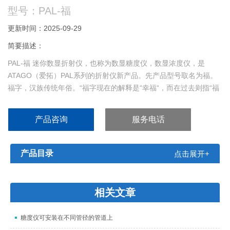
型号：PAL-福
更新时间：2025-09-29
简要描述：
PAL-福 迷你数显折射仪，也称为数显糖度仪，数显浓度仪，是
ATAGO（爱拓）PAL系列的折射仪新产品。先产品型号取名为福。
福字，汉族传统年俗。“福字现在的解释是“幸福“，而在过去则指“福
气“、“福运“。春节贴“福“字，无论是现在还是过去，都寄托了人们对
幸福生活的向往，也是对美好未来的祝愿。
产品咨询
服务电话
产品目录
点击展开+
相关文章
糖度仪可安装在不同管径的管道上