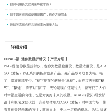
如何利用折光仪测量蜂蜜水份？
日本固体折光仪使用范围广，操作方便安全
蜂蜡等高熔点样品折射率的测量方法
详细介绍
>>
PAL-
福
迷你数显
折射仪
【 产品介绍 】
PAL-
福 迷你数显折射仪，也称为数显糖度仪，数显浓度仪，
是ATA
GO（爱拓）PAL系列的折射仪新产品。先产品型号取名为福。
福
字，汉族传统年俗。"福字现在的解释是"幸福"，而在过去则指"
福
气
"
、"
福运
"
。春节贴"福"字，无论是现在还是过去，都寄托了人们
对幸福生活的向往，也是对美好未来的祝愿。ATAGO(爱拓)研发部
设计和取名这款仪器，充分地体现ATAGO（爱拓）对中国市场，带
着共创美好未来的向往
，
蒸蒸日上，更上一层楼的祝愿。 PAL-福迷