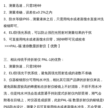
1
、测量迅速，只需3秒钟
2
、测量准确，误差在±0.2%之内
3
、防水等级IP65，测量液体之后，只需用纯水或者蒸馏水直接冲洗
棱镜即可。
4
、ELI防强光系统，可以防止强烈光照射对测量结果的干扰
5
、可直接用纯水或者蒸馏水归零，3秒钟即可完成校准
>>>
PAL-
福
迷你数显
折射仪
【 优势 】
三、相比传统手持折射仪 PAL-1的优势：
1
、测量快速，只需3秒钟
2
、ELI防强光干扰系统，避免因强光照射造成的读数不准确
3
、仪器棱镜部分可用纯水冲洗，相比其它国产品牌的折射仪来说，
避免因黏度较高的蜂蜜粘在折射仪棱镜上不好清除，不得不用水冲
洗，但是纯水冲洗会造成普通手持刻度式折射仪内部受潮，潮气会
附着在目镜上，对仪器造成损害，此款PAL-福 数显折射仪的棱镜是I
P65防水设计，测量之后可直接用纯水或者蒸馏水冲洗，不会受潮，