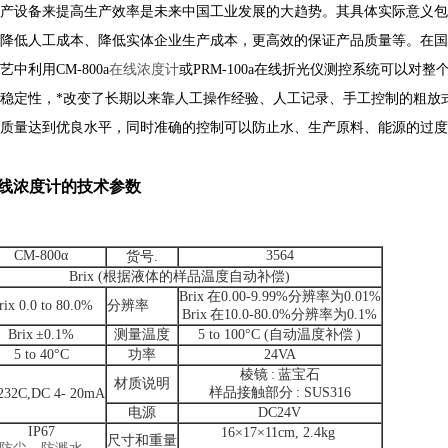
产设备来提高生产效率是未来中国工业发展的大趋势。其具体实际意义包
降低人工成本、降低实体企业生产成本，更高效的保证产品质量等。在国
艺中利用
CM-800a
在线浓度计
或
PRM-100a
在线折光仪测控系统
可以对整
稳定性，*改变了长期以来靠人工操作经验、人工记录、手工控制的粗放
质量达到优良水平，同时准确的控制可以防止水、生产原料、能源的过度
在线浓度计的技术参数
CM-800
α
3564
货号
.
Brix (
根据液体的样品温度自动补偿
)
Brix
在
0.00-9.99%
分辨率为
0.01%
rix 0.0 to 80.0%
分辨率
Brix
在
10.0-80.0%
分辨率为
0.1%
Brix
±
0.1%
测量温度
5 to 100
°
C (
自动温度补偿
)
5 to 40
°
C
功率
24VA
棱镜
:
蓝宝石
材质说明
样品接触部分
: SUS316
232C,DC 4- 20mA
电源
DC24V
IP67
16
×
17
×
11cm, 2.4kg
尺寸和重量