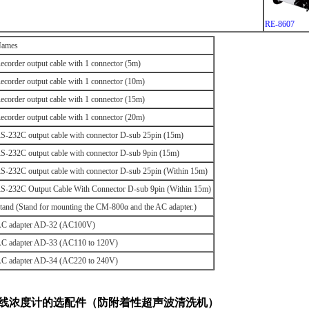
RE-8607
ames
ecorder output cable with 1 connector (5m)
ecorder output cable with 1 connector (10m)
ecorder output cable with 1 connector (15m)
ecorder output cable with 1 connector (20m)
S-232C output cable with connector D-sub 25pin (15m)
S-232C output cable with connector D-sub 9pin (15m)
S-232C output cable with connector D-sub 25pin (Within 15m)
S-232C Output Cable With Connector D-sub 9pin (Within 15m)
tand (Stand for mounting the CM-800α and the AC adapter.)
C adapter AD-32 (AC100V)
C adapter AD-33 (AC110 to 120V)
C adapter AD-34 (AC220 to 240V)
在线浓度计的选配件（防附着性超声波清洗机）