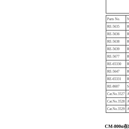
Parts No.
N
RE-5635
R
RE-5636
R
RE-5638
R
RE-5639
R
RE-5677
R
RE-65330
R
RE-5647
R
RE-65331
R
RE-8607
S
Cat.No.3527
A
Cat.No.3528
A
Cat.No.3529
A
CM-800
α