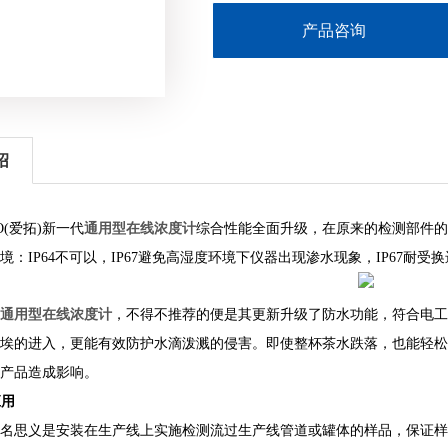
产品咨询
绍
通用型在线浓度计
O(
爱拓
)
新一代
综合性能全面升级，在原来的检测部件的
境：
IP64
不可以
，
IP
67
避免高湿度环境下仪器出现渗水现象
，
I
P
67
耐受换
通用型在线浓度计
，不得不推荐的便是其更新升级了防水功能，符合电工
埃的进入，更能有效防护水滴泼溅的侵害。即使整杯茶水跌落，也能轻松
产品造成影响。
应用
名思义是安装在生产线上实施检测流过生产线管道或罐体的样品，保证样