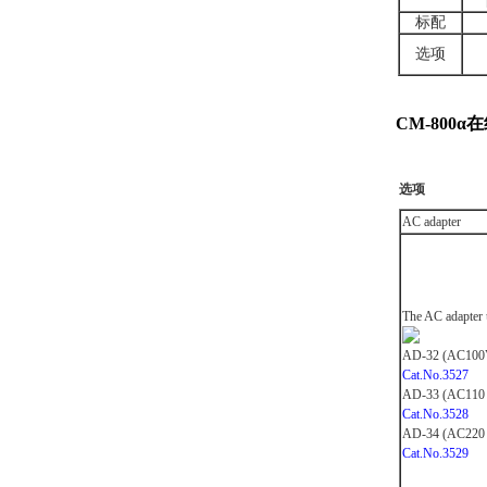
标配
选项
CM-800
α
选项
AC adapter
The AC adapter 
AD-32 (AC100
Cat.No.3527
AD-33 (AC110 
Cat.No.3528
AD-34 (AC220 
Cat.No.3529