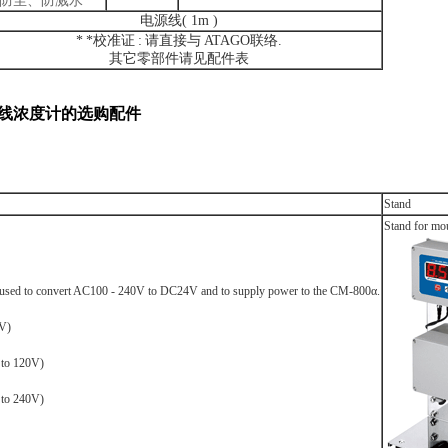
防尘、防溅水
电源线
( 1m )
*
*
校准证
:
请直接与
ATAGO
联络
.
其它零部件请见配件表
在线浓度计的选购配件
Stand
Stand for mo
used to convert AC100 - 240V to DC24V and to supply power to the CM-800α.
V)
to 120V)
to 240V)