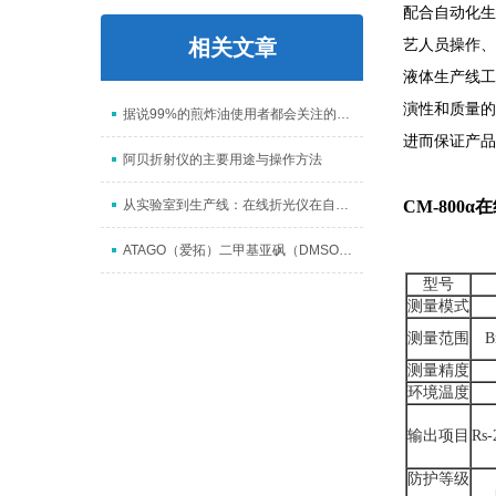
配合自动化生
相关文章
艺人员操作、
液体生产线工
演性和质量的
据说99%的煎炸油使用者都会关注的问题
进而保证产品
阿贝折射仪的主要用途与操作方法
从实验室到生产线：在线折光仪在自动化监控中的角色
CM-800
α
ATAGO（爱拓）二甲基亚砜（DMSO）浓度检测 高精度在线折光仪
型号
测量模式
测量范围
B
测量精度
环境温度
输出项目
Rs-
防护等级