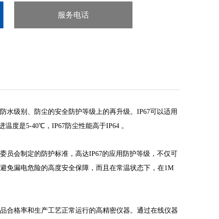
服务电话
：020-38106065
防水级别、防尘的安全防护等级上的再升级。
IP
67
可以适用
进温度
是
5-40
℃
，
IP
67
防尘性能高于
IP64
。
委员会制定的防护标准，高达
IP67的应用防护等级，不仅可
避免漏电危险的高度安全保障，而且在常温状态下，在
1M
品合格率和生产工艺正常运行的高精密仪器。通过在线仪器