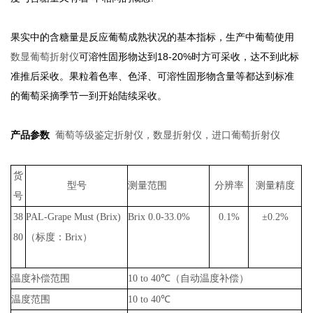
果实中的含糖量是反应葡萄成熟状况的基本指标，生产中葡萄使用
数显葡萄折射仪
可溶性固形物达到18-20%时方可采收，达不到此标
准推后采收。果粒着色率、色泽、可溶性固形物含量等都达到标准
的葡萄采摘季节一到开始陆续采收。
葡萄等级鉴定折射仪，数显折射仪，进口葡萄折射仪
产品参数
货
型号
测量范围
分辨率
测量精度
号
38
PAL-Grape Must (Brix)
Brix 0.0-33.0%
0.1%
±0.2%
80
（标度：Brix）
温度补偿范围
10 to 40
℃（自动温度补偿）
温度范围
10 to 40
℃