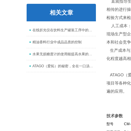
直观指导生
相传的进行操
相关文章
检验方式来检
人工成本：
在线折光仪在饮料生产罐装工序中的应用
现场生产型企
本和社会竞争
精油香料行业中成品品质的控制
生产成本与产
水果无损糖度计的使用能提高水果的种植品质
化程度越高相
ATAGO（爱拓）的秘密，全在一口汤里！
ATAGO（
项目等各种化
遍的应用。
技术参数
型号
CM-