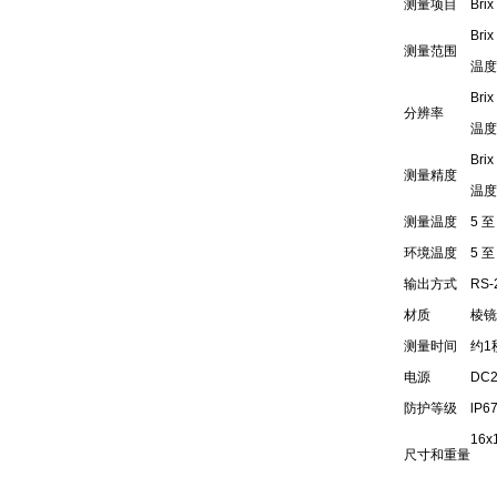
测量项目
Br
Bri
测量范围
温度 
Br
分辨率
温度 
Brix
测量精度
温度 
测量温度
5 至
环境温度
5 至
输出方式
RS-
材质
棱镜
测量时间
约1
电源
DC2
防护等级
lP6
16x
尺寸和重量