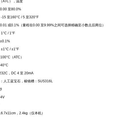
ix（ATC），温度
x 0.00 至80.0%
-15 至160°C / 5 至320°F
ix 0.01 或0.1%（量程在0.00 至9.99%之间可选择精确至小数点后两位）
1°C / 1°F
 ±0.1%
±1°C / ±1°F
 100°C（ATC）
 40°C
232C，DC 4 至 20mA
：人工蓝宝石，棱镜槽：SUS316L
秒
4V
7
16.7x11cm，2.4kg（仅本机）