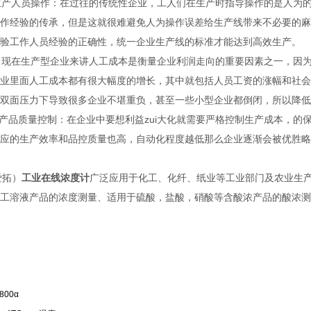
产人员操作：在过往的传统性企业，工人们在生产时指导操作的是人为的
作经验的传承，但是这就很难避免人为操作误差给生产线带来不必要的麻
验工作人员经验的正确性，统一企业生产线的标准才能达到高效生产。
现在生产型企业来讲人工成本是衡量企业利润走向的重要因素之一，因为
业里面人工成本都有很大幅度的增长，其中就包括人员工资的涨幅和社会
双面压力下导致很多企业不堪重负，甚至一些小型企业都倒闭，所以降低
品质量控制：在企业中要想利益zui大化就需要严格控制生产成本，的
应的生产效率和品控质量也高，自动化程度越低那么企业逐渐会被优胜略
爱拓）
工业在线浓度计
广泛应用于化工、化纤、纸业等工业部门及农业生产
工溶液产品的浓度测量、适用于硫酸，盐酸，硝酸等含酸浓产品的酸浓测
800α