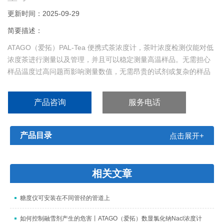
更新时间：2025-09-29
简要描述：
ATAGO（爱拓）PAL-Tea 便携式茶浓度计，茶叶浓度检测仪能对低
浓度茶进行测量以及管理，并且可以稳定测量高温样品。无需担心
样品温度过高问题而影响测量数值，无需昂贵的试剂或复杂的样品
前处理步骤，有效帮助客户节约成本、提高效率，使用简易，测量
快速，便携，适合多种场合使用。
产品咨询
服务电话
产品目录
点击展开+
相关文章
糖度仪可安装在不同管径的管道上
如何控制融雪剂产生的危害丨ATAGO（爱拓）数显氯化钠Nacl浓度计