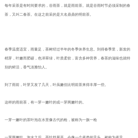
每年采茶是有时间要求的，谷雨茶，就是雨前茶。就是谷雨时节必须采制的春
茶，又叫二春茶。在这之前采的是大名鼎鼎的明前茶。
春季温度适宜，雨量足，茶树经过半年的冬季休养生息。到得春季里，新发的
梢芽，叶嫩而肥硕，色泽翠绿，叶质柔软，富含多种营养，春茶的滋味也就特
别的鲜活，香气淡雅怡人。
到了雨前，叶芽又发了几天，叶虽嫩但比明前茶来得丰厚一些。
这样的雨前茶，有一芽一嫩叶的或一芽两嫩叶的。
一芽一嫩叶的茶叶泡在水里像古代的枪，被称为一旗一枪
一芽两嫩叶，泡水之后，茶叶舒展开，会像一个雀类的舌头，被称为雀舌。