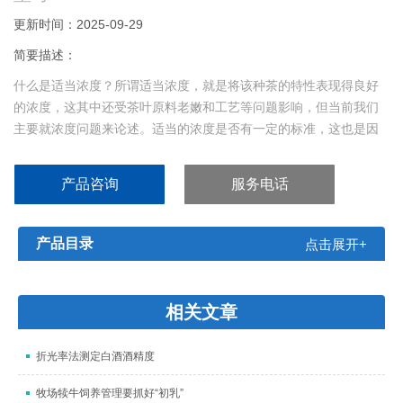
更新时间：2025-09-29
简要描述：
什么是适当浓度？所谓适当浓度，就是将该种茶的特性表现得良好
的浓度，这其中还受茶叶原料老嫩和工艺等问题影响，但当前我们
主要就浓度问题来论述。适当的浓度是否有一定的标准，这也是因
人而异的，口味重一点的人，会要求茶汤浓一些，口味轻的人可能
就会要求淡一点。当然，标准还是有的，我国茶叶审评的茶汤标
产品咨询
服务电话
准，就是以3克的茶量，冲泡150毫升的开水。即茶叶和水的比例为
1:50，浸泡5～6分钟后得出的茶汤浓度。茶汤有一
产品目录
点击展开+
相关文章
折光率法测定白酒酒精度
牧场犊牛饲养管理要抓好“初乳”