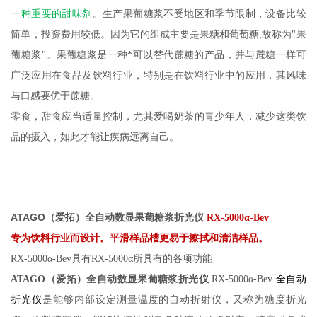
一种重要的甜味剂
。生产果葡糖浆不受地区和季节限制，设备比较
简单，投资费用较低。因为它的组成主要是果糖和葡萄糖;故称为"果
葡糖浆"。果葡糖浆是一种*可以替代蔗糖的产品，并与蔗糖一样可
广泛应用在食品及饮料行业，特别是在饮料行业中的应
用，其风味
与口感要优于蔗糖。
零食，甜食应当适量控制，尤其爱喝奶茶的青少年人，减少这类饮
品的摄入，如此才能让疾病远离自己。
ATAGO（爱拓）全自动数显果葡糖浆折光仪
RX-5000α-Bev
专为饮料行业而设计。平
滑样品槽更易于擦拭和清洁样品。
RX-5000α-Bev具有RX-5000α所具有的各项功能
ATAGO（爱拓）全自动数显果葡糖浆折光仪
RX-5000α-Bev
全自动
折光仪
是能够内部设定测量温度的自动折射仪，又称为糖度折光