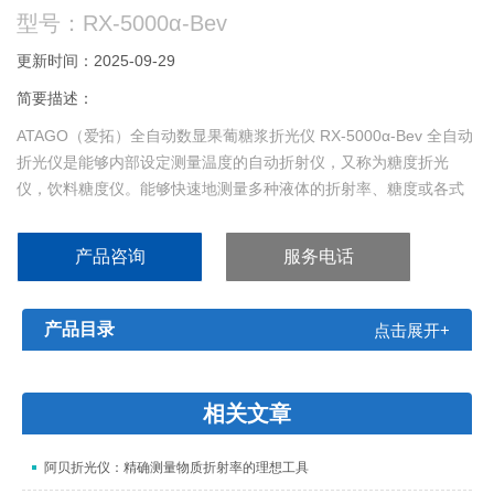
型号：RX-5000α-Bev
更新时间：2025-09-29
简要描述：
ATAGO（爱拓）全自动数显果葡糖浆折光仪 RX-5000α-Bev 全自动
折光仪是能够内部设定测量温度的自动折射仪，又称为糖度折光
仪，饮料糖度仪。能够快速地测量多种液体的折射率、糖度或各式
液体的浓度， 具备帕尔贴温控系统，无需外接循环水浴。
产品咨询
服务电话
产品目录
点击展开+
相关文章
阿贝折光仪：精确测量物质折射率的理想工具