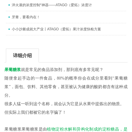
淬火液的浓度控制*神器——ATAGO（爱拓）浓度计
牙膏，要看内在！
小小沙棘成就大产业丨ATAGO（爱拓）果汁浓度快检方案
详细介绍
果葡糖浆
就是常见的食品添加剂，那到底有多常见呢？
随便拿起手边的一件食品，80%的概率你会在成分里看到“果葡糖
浆”，面包、饮料、其他零食，甚至被认为健康的酸奶都含有这种成
分。
很多人猛一听到这个名称，就会认为它是从水果中提炼出的物质。
但实际上我们都被它的名字骗了！
果葡糖浆果葡糖浆是由
植物淀粉水解和异构化制成的淀粉糖晶，是