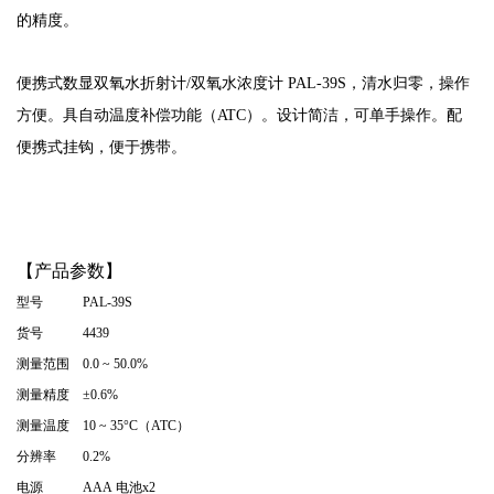
的精度。
便携式数显双氧水折射计/双氧水浓度计 PAL-39S，
清水归零，操作
方便。具自动温度补偿功能（ATC）。
设计简洁，可单手操作。
配
便携式挂钩，便于携带。
【产品参数】
型号
PAL-39S
货号
4439
测量范围
0.0
~
50.0%
测量精度
±
0.6%
测量温度
10
~
35°C（ATC）
分辨率
0.2%
电源
AAA 电池x2