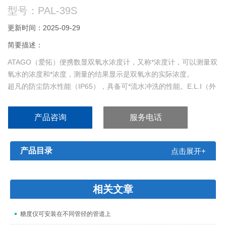
型号：PAL-39S
更新时间：2025-09-29
简要描述：
ATAGO（爱拓）便携数显双氧水浓度计，又称*浓度计，可以测量双
氧水的浓度和*浓度，测量的结果显示是双氧水的实际浓度。
超凡的防尘防水性能（IP65），具备可*流水冲洗的性能。E.L.I（外
部光线阻止）功能，保证仪器在室外测量时的精度。
产品咨询
服务电话
产品目录
点击展开+
相关文章
糖度仪可安装在不同管径的管道上