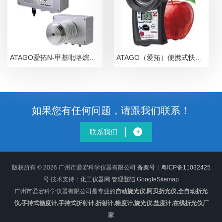
ATAGO爱拓N-甲基吡咯烷酮NMP在线浓度计
ATAGO（爱拓）便携式快速苹果无损糖度计
如果您有任何问题，请跟我们联系！
联系我们
版权所有 © 2026 广州市爱宕科学仪器有限公司
备案号：粤ICP备11032425
号
技术支持：
化工仪器网
管理登陆
GoogleSitemap
广州市爱宕科学仪器有限公司是专业的
自动旋光仪,阿贝折光仪,全自动折光
仪,手持式糖度计,手持式折射计,折射计,糖度计,旋光仪,盐度计,在线折光仪厂
家