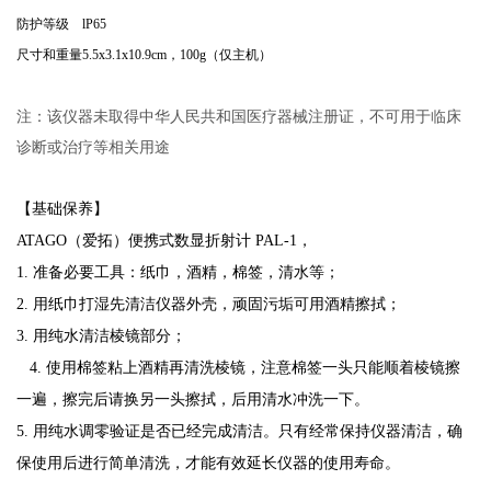
防护等级
lP65
尺寸和重量
5.5x3.1x10.9cm，100g（仅主机）
注：该仪器未取得中华人民共和国医疗器械注册证，不可用于临床
诊断或治疗等相关用途
【基础保养】
ATAGO（爱拓）便携式数显折射计 PAL-1，
1. 准备必要工具：纸巾，酒精，棉签，清水等；
2. 用纸巾打湿先清洁仪器外壳，顽固污垢可用酒精擦拭；
3. 用纯水清洁棱镜部分；
4. 使用棉签粘上酒精再清洗棱镜，注意棉签一头只能顺着棱镜擦
一遍，擦完后请换另一
头擦拭，后用清水冲洗一下。
5. 用纯水调零验证是否已经完成清洁。只有经常保持仪器清洁，确
保使用后进行简单清洗，
才能有效延长仪器的使用寿命。