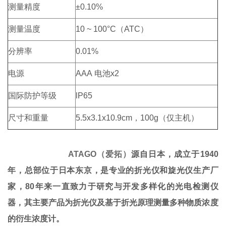
测量精度
±
0.10%
测量温度
10
~
100
°
C（
ATC
）
分辨率
0.01%
电源
AAA
电池
x2
国际防护等级
lP65
尺寸和重量
5.5x3.1x10.9
cm
，100
g
（仅主机）
ATAGO
（爱拓）
源自日本，成立于
1940
年，总部位于日本东京，是专业的折光仪和旋光仪生产厂
家，
80
年来一直致力于研究与开发多样化的光电检测仪
器，其主要产品为折光仪及基于折光原理测量多种物质浓度
的衍生浓度计。