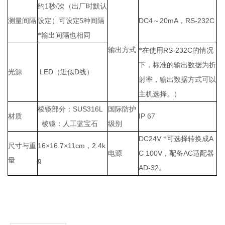
1
约
秒/次（出厂时默认
DC4～20mA，RS-232C
测量间隔
设定）可设定5种间隔
*输出间隔也相同
输出方式
RS-232C
*在使用
的情况
下，标准的输出数据为折
LED
D
光源
（近似
线）
射率，输出数据方式可以
主机选择。）
SUS316L
棱镜部分：
国际防护
IP 67
材质
棱镜：人工蓝宝石
级别
DC24V
A
*可选择转换成
16×16.7×11cm，2.4k
尺寸与重
C 100V
AC
电源
，配备
适配器
g
量
AD-32
。