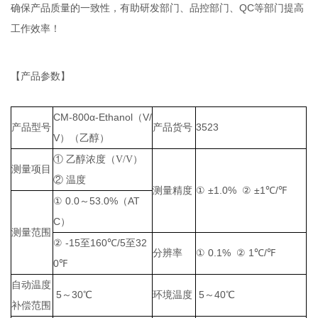
QC
确保产品质量的一致性，有助研发部门、品控部门、
等部门提高
工作效率！
【产品参数】
CM-800α-Ethanol（V/
3523
产品型号
产品货号
V）
（乙醇）
① 乙醇浓度（V/V）
测量项目
② 温度
±1.0%
±1℃/℉
测量精度
①
②
0.0～53.0%（AT
①
C）
测量范围
-15
160℃/5
32
②
至
至
0.1%
1℃/℉
分辨率
①
②
0℉
自动温度
5～30℃
5～40℃
环境温度
补偿范围