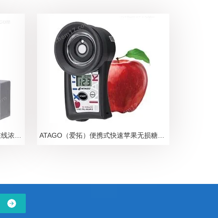
ATAGO爱拓N-甲基吡咯烷酮NMP在线浓度计
ATAGO（爱拓）便携式快速苹果无损糖度计