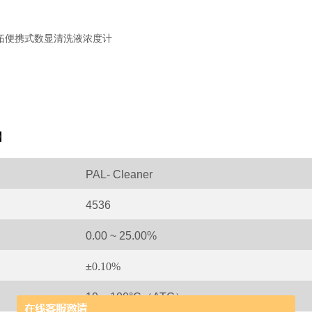
】
PAL- Cleaner
4536
0.00
~
25.00%
±
0
.
10%
10
~
100
°
C（ATC）