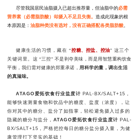
尽管我国居民油脂摄入已超出推荐量，但油脂中的
必需
营养素（必需脂肪酸）却摄入不足且失衡。
造成此现象的根
本原因是：
油脂种类没有选对，没有正确搭配各类脂肪酸
。
ATAGO爱拓
24
健康生活的习惯，藏在 “
控糖、控盐、控油
" 这三个
关键词里。
这 “三控" 不是剥夺美味，而是用智慧重构饮食
平衡，我们需对健康的郑重承诺，
用科学的量，调出生活
的真滋味。
ATAGO
PAL-BX/SALT+15
爱拓饮食行业盐度计
，
能够快速测量食物和饮品中的糖度、盐度（浓度），让
你对其中的糖分、盐分了如指掌，轻松避免摄入过多的
ATAGO
PAL-
隐藏的糖分与盐分，
爱拓饮食行业盐度计
BX/SALT+15，
严格把控每日的糖分盐分摄入量，为健
康管理打下坚实的基础！