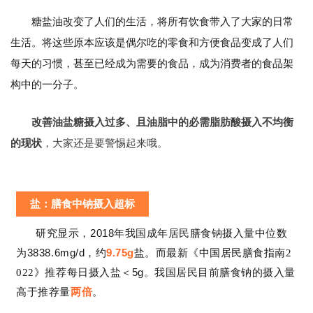
糖盐油改变了人们的生活，将所有饮食带入了大家的日常
生活。将这些原本应该是偶尔吃的零食和方便食品变成了人们
每天的习惯，甚至已经成为需要的食品，成为消费者的食品架
构中的一分子。
改善油盐糖摄入过多、且油脂中的必需脂肪酸摄入不均衡
的现状
，大家还是要警惕起来哦。
盐：膳食中钠摄入超标
2018
研究显示，
年我国成年居民膳食钠摄入量中位数
3838.6mg/d
9.75g
为
，约
盐。而最新《中国居民膳食指南2
＜5g
022》推荐每日摄入盐
。我国居民目前膳食钠的摄入量
高于推荐量
两倍
。