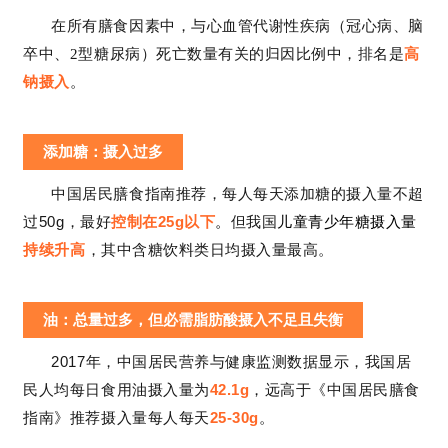
在所有膳食因素中，与心血管代谢性疾病（冠心病、脑
卒中、2型糖尿病）死亡数量有关的归因比例中，排名
是
高
钠摄入
。
ATAGO爱拓
18
添加糖：摄入过多
中国居民膳食指南推荐，每人每天添加糖的摄入量不超
50g
25g
过
，最好
控制在
以下
。
但我国
儿童青少年糖摄入量
持续升高
，其中含糖饮料类日均摄入量最高。
ATAGO爱拓专注折光仪85
2
年
油：总量过多，但必需脂肪酸摄入不足且失衡
2017
年，中国居民营养与健康监测数据显示，我国居
42.1g
民人均每日食用油摄入量为
，远高于《中国居民膳食
25-30g
指南》推荐摄入量每人每天
。