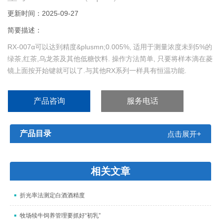
更新时间：2025-09-27
简要描述：
RX-007α可以达到精度&plusmn;0.005%, 适用于测量浓度未到5%的
绿茶,红茶,乌龙茶及其他低糖饮料. 操作方法简单, 只要将样本滴在菱
镜上面按开始键就可以了.与其他RX系列一样具有恒温功能.
产品咨询
服务电话
产品目录
点击展开+
相关文章
折光率法测定白酒酒精度
牧场犊牛饲养管理要抓好“初乳”