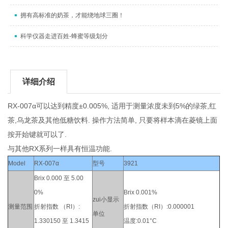
拥有高标准的奶茶，才能绕地球三圈！
科学仪器走进百姓-蜂蜜等级划分
详细介绍
RX-007α可以达到精度±0.005%, 适用于测量浓度未到5%的绿茶,红
茶,乌龙茶及其他低糖饮料. 操作方法简单, 只要将样本滴在菱镜上面
按开始键就可以了.
与其他RX系列一样具有恒温功能.
Model
RX-007α
型号
3921
Brix 0.000 至 5.00
0%
Brix 0.001%
zui小显示
测量范围
折射指数 （RI）:
折射指数（RI）:0.000001
单位
1.330150 至 1.3415
温度:0.01°C