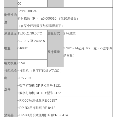
00
Brix:±0.005%
测量准确
折射指数（RI）: ±0.000010 （在20度摄氏）
度
（在某个环境温度与恒温温度下）
测量温度
15.00 至 30.00°C
测量形式
2 种形式
AC100V 至 240V, 5
电源
0/60Hz
37×26×14公分, 6.9千克（不含零件
尺寸重量
的重量）
电力损耗
85VA
打印机输
• 打印机 （数字打印机 ATAGO ）
出
• RS-232C
• 数字打印机 DP-RX:型号 3121
选件
• 数字打印机 DP-RD:型号 3122
• RX-007α用机罩:RE-56157
• DP-RX用打印紙:RE-8412
消耗品/
• DP-RX用长效使用打印紙:RE-8414