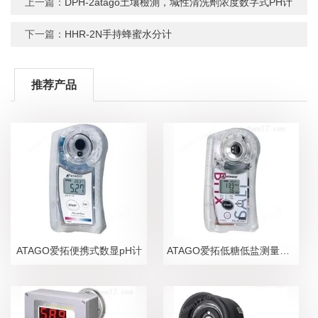
上一篇：
DPH-2atago土壤檢測，堿性清洗劑浓度数字式PH计
下一篇：
HHR-2N手持蜂蜜水分计
推荐产品
ATAGO爱拓便携式数显pH计
ATAGO爱拓低糖低盐测量糖盐度计