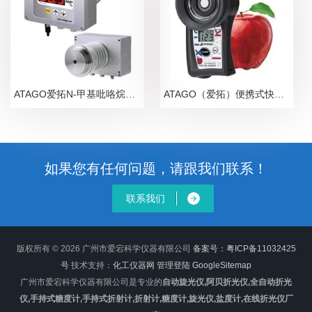
ATAGO爱拓N-甲基吡咯烷酮NMP在线浓度计
ATAGO（爱拓）便携式快速苹果无损糖度计
如果您有任何问题，请跟我们联系！
联系我们
版权所有 © 2026 广州市爱宕科学仪器有限公司
备案号：粤ICP备11032425
号
技术支持：
化工仪器网
管理登陆
GoogleSitemap
广州市爱宕科学仪器有限公司是专业的
自动旋光仪,阿贝折光仪,全自动折光
仪,手持式糖度计,手持式折射计,折射计,糖度计,旋光仪,盐度计,在线折光仪厂