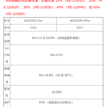
* Brix値确认用蔗糖溶液 : 蔗糖溶液 10% （RE-110010）, 20% （R
E-110020）, 30% （RE-110030）, 40% （RE-110040） 或 50%
（RE-110050）
型号
MASTER-53α
MASTER-53Pα
货号
2351
2971
标度
Brix 0.0 至
53.0% （自动温度补偿型）
范围
zui
小标
Brix 0.5%
度
测量
准确
Brix ±
0.5% （10 至 30°C）
度
重复
±
0.25%
性
保护
IP65 （接眼部以外的部分
）