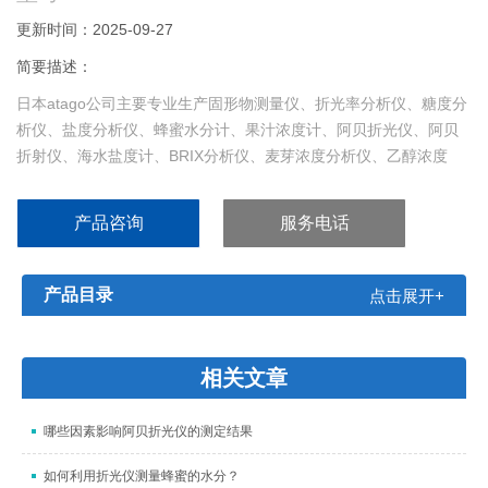
更新时间：2025-09-27
简要描述：
日本atago公司主要专业生产固形物测量仪、折光率分析仪、糖度分
析仪、盐度分析仪、蜂蜜水分计、果汁浓度计、阿贝折光仪、阿贝
折射仪、海水盐度计、BRIX分析仪、麦芽浓度分析仪、乙醇浓度
计、丙二醇测量仪、旋光仪、尿比重计、葡萄酒酸度检测仪、葡萄
酒糖度检测仪、切削油浓度计、防冻液冰点测量仪、冰点仪、电池
产品咨询
服务电话
液测量仪、碱液浓度传感器、DMF浓度传感器、双氧水浓度传感
器、牛奶浓度计、豆浆浓度计等产品。
产品目录
点击展开+
相关文章
哪些因素影响阿贝折光仪的测定结果
如何利用折光仪测量蜂蜜的水分？