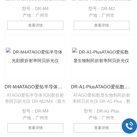
测量各类胶粘剂、光刻胶、热熔
测量眼镜片等聚酯材质的折射
型号：DR-M4
型号：DR-M2
胶、环氧树脂、合成胶、等各类
率。广泛用于测量：浓缩果汁、
产地：广州市
产地：广州市
聚合物的折射率。
香精香料、工业溶液、化工材
料、光学玻璃、塑料薄膜、各种
查看详情
查看详情
新型材料及某些固体物质的折射
率（nD）及Brix值。
DR-M4ATAGO爱拓半导体光刻胶折射率阿贝折光仪
DR-A1-PlusATAGO爱拓数显生物制药折射率阿贝折光仪
ATAGO爱拓半导体光刻胶折射
ATAGO爱拓数显生物制药折射
率阿贝折光仪 DR-M2/M4（最大
率阿贝折光仪 DR-A1-Plus，数
1,100nm），可在波长450至
显设计，测量结果一目了然拥有
型号：DR-M4
型号：DR-A1-Plus
1,100nm范围内，使用不同的波
折射率和浓度双标度显示。
产地：广州市
产地：广州市
长测量折射率（nD）和阿贝数
值。广泛用于测量：浓缩果汁、
查看详情
查看详情
香精香料、工业溶液、化工材