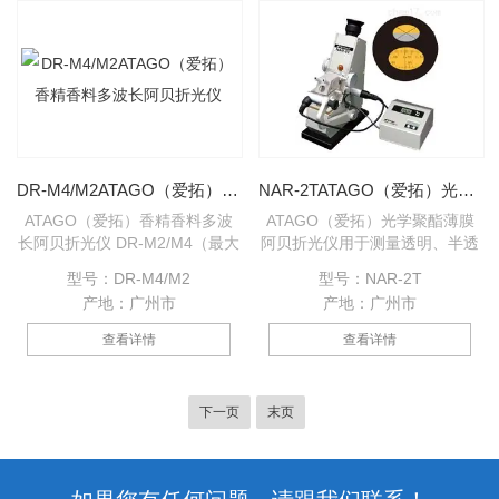
料、光学玻璃、塑料薄
DR-M4/M2ATAGO（爱拓）香精香料多波长阿贝折光仪
NAR-2TATAGO（爱拓）光学聚酯薄膜阿贝折光仪
ATAGO（爱拓）香精香料多波
ATAGO（爱拓）光学聚酯薄膜
长阿贝折光仪 DR-M2/M4（最大
阿贝折光仪用于测量透明、半透
1,550nm），可在波长450至
明液体或固体的折射率(nD)和平
型号：DR-M4/M2
型号：NAR-2T
1,550nm范围内，使用不同的波
均色散的仪器（其中以测透明液
产地：广州市
产地：广州市
长测量折射率（nD）和阿贝数
体为主），折射率（nD)和平均
值。测量结果通过调整分界线至
色散是物质的重要光学常数之
查看详情
查看详情
十字交叉点确定，测量结果在
一，能借以了解物质的光学性
LCD显示屏以数字形式显示，与
能、纯度、及色散大小等。
传统型阿贝折射仪相比，读数更
下一页
末页
快速更清晰。尤其适合高精度测
量眼镜片等聚酯材质的折射率。