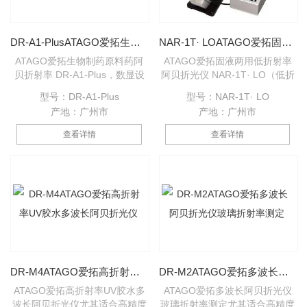
DR-A1-PlusATAGO爱拓生物制药原料药阿贝折射率
NAR-1T· LOATAGO爱拓固液两用低折射率阿贝折光仪
ATAGO爱拓生物制药原料药阿
ATAGO爱拓固液两用低折射率
贝折射率 DR-A1-Plus，数显设
阿贝折光仪 NAR-1T· LO（低折
计，测量结果一目了然，拥有折
射率） 可测量各类液体和透明固
型号：DR-A1-Plus
型号：NAR-1T· LO
射率和浓度双标度显示，样品量
体样品的折射率(nD)，尤其适合
产地：广州市
产地：广州市
少，测量快速，可连接打印机和
低折射率样品（折射率(nD)：
电脑，打印数据或者保存至电
1.1500～1.4800），常用于测量
查看详情
查看详情
脑。
多种液体以及部分薄膜、玻璃、
塑料、胶片、树酯、聚合物等样
品，操作简易，读数快速，专业
稳定。
DR-M4ATAGO爱拓高折射率UV胶水多波长阿贝折光仪
DR-M2ATAGO爱拓多波长阿贝折光仪玻璃折射率测定
ATAGO爱拓高折射率UV胶水多
ATAGO爱拓多波长阿贝折光仪
波长阿贝折光仪尤其适合高精度
玻璃折射率测定尤其适合高精度