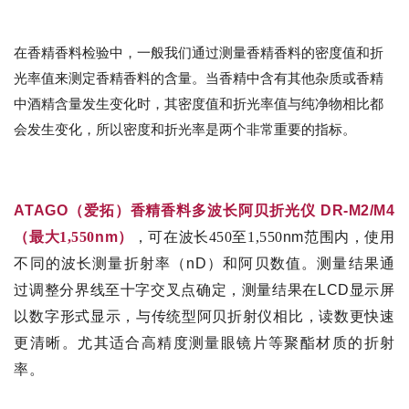
在香精香料检验中，一般我们通过测量香精香料的密度值和折
光率值来测定香精香料的含量。当香精中含有其他杂质或香精
中酒精含量发生变化时，其密度值和折光率值与纯净物相比都
会发生变化，所以密度和折光率是两个非常重要的指标。
ATAGO爱拓
1
ATAGO
（爱拓）香精香料多波长阿贝折光仪
DR-M2/M4
（最大1,550
nm
）
，可在波长450至1,550
nm
范围内，使用
不同的波长测量折射率（
nD
）和阿贝数值。测量结果通
过调整分界线至十字交叉点确定，测量结果在
LCD
显示屏
以数字形式显示，与传统型阿贝折射仪相比，读数更快速
更清晰。尤其适合高精度测量眼镜片等聚酯材质的折射
率。