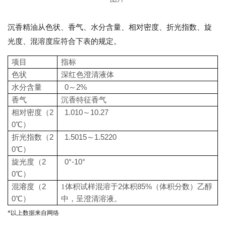
沉香精油从色状、香气、水分含量、相对密度、折光指数、旋
光度、混溶度应
符合下表的规定。
项目
指标
色状
深红色澄清液体
0
～2%
水分含量
香气
沉香特征香气
（2
1.010～10.27
相对密度
0℃）
（2
1.5015～1.5220
折光指数
0℃）
（2
0°-10°
旋光度
0℃）
（2
2
85%
混
溶
度
1体积试样混溶于
体积
（体积分数）乙醇
0℃）
中，呈澄清溶液。
*以上数据来自网络