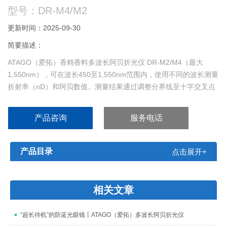
型号：DR-M4/M2
更新时间：2025-09-30
简要描述：
ATAGO（爱拓）香精香料多波长阿贝折光仪 DR-M2/M4（最大
1,550nm），可在波长450至1,550nm范围内，使用不同的波长测量
折射率（nD）和阿贝数值。测量结果通过调整分界线至十字交叉点
确定，测量结果在LCD显示屏以数字形式显示，与传统型阿贝折射
仪相比，读数更快速更清晰。尤其适合高精度测量眼镜片等聚酯材
产品咨询
服务电话
质的折射率。
产品目录
点击展开+
相关文章
“超长待机”的防蓝光眼镜丨ATAGO（爱拓）多波长阿贝折光仪