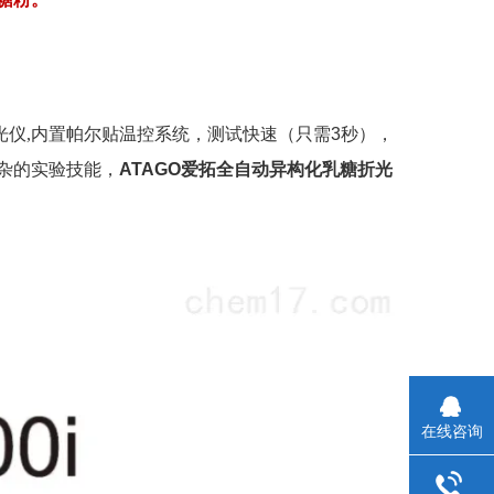
光仪,内置帕尔贴温控系统，测试快速（只需
3
秒），
杂的实验技能，
ATAGO
爱拓全自动异构化乳糖折光
在线咨询