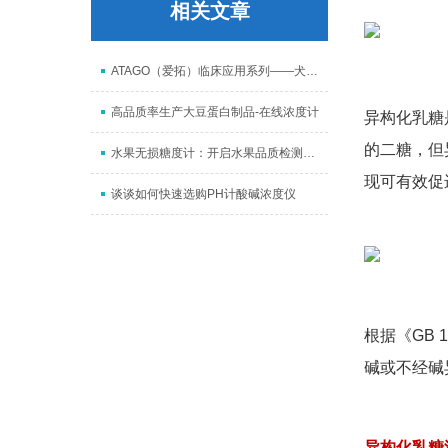
相关文章
ATAGO（爱拓）临床应用系列——犬猫尿比重折射计
高品质率生产大豆蛋白制品-在线浓度计
异构化乳糖
的二糖，但
水果无损糖度计：开启水果品质检测新时代
现可有效促
谈谈如何快速选购PH计酸碱浓度仪
根据《
GB 1
碱或不经碱
异构化乳糖