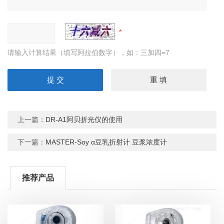
请输入计算结果（填写阿拉伯数字），如：三加四=7
上一篇：
DR-A1阿贝折光仪的使用
下一篇：
MASTER-Soy α豆乳折射计 豆浆浓度计
推荐产品