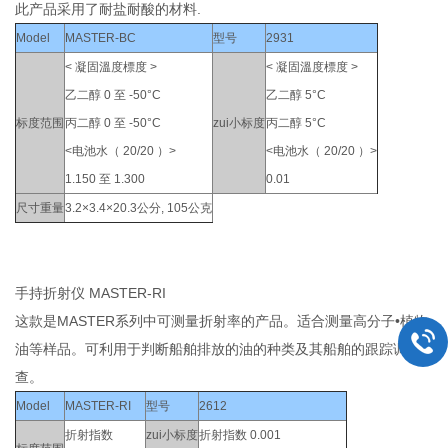
此产品采用了耐盐耐酸的材料.
Model
MASTER-BC
型号
2931
< 凝固溫度標度 >
< 凝固溫度標度 >
乙二醇 0 至 -50°C
乙二醇 5°C
标度范围
丙二醇 0 至 -50°C
zui小标度
丙二醇 5°C
<电池水（ 20/20 ）>
<电池水（ 20/20 ）>
1.150 至 1.300
0.01
尺寸重量
3.2×3.4×20.3公分, 105公克
手持折射仪 MASTER-RI
这款是MASTER系列中可测量折射率的产品。适合测量高分子•植物
油等样品。可利用于判断船舶排放的油的种类及其船舶的跟踪调
查。
Model
MASTER-RI
型号
2612
折射指数
zui小标度
折射指数 0.001