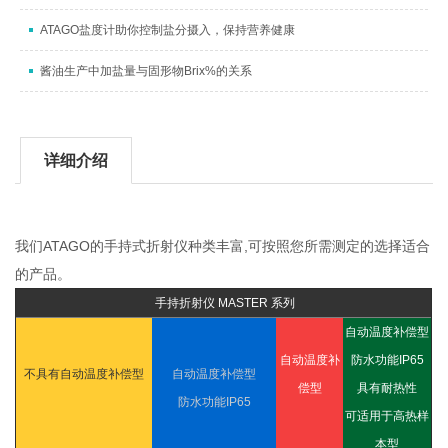
ATAGO盐度计助你控制盐分摄入，保持营养健康
酱油生产中加盐量与固形物Brix%的关系
详细介绍
我们ATAGO的手持式折射仪种类丰富,可按照您所需测定的选择适合
的产品。
手持折射仪 MASTER 系列
自动温度补偿型
自动温度补
防水功能IP65
不具有自动温度补偿型
自动温度补偿型
偿型
具有耐热性
防水功能IP65
可适用于高热样
本型