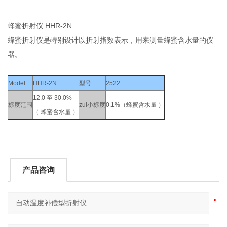
蜂蜜折射仪 HHR-2N
蜂蜜折射仪是特别设计以折射指数表示，用来测量蜂蜜含水量的仪
器。
Model
HHR-2N
型号
2522
12.0 至 30.0%
标度范围
zui小标度
0.1%（蜂蜜含水量 ）
（ 蜂蜜含水量 ）
产品咨询