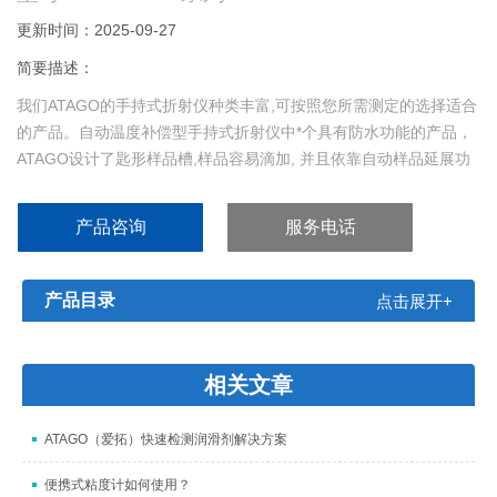
更新时间：2025-09-27
简要描述：
我们ATAGO的手持式折射仪种类丰富,可按照您所需测定的选择适合
的产品。自动温度补偿型手持式折射仪中*个具有防水功能的产品，
ATAGO设计了匙形样品槽,样品容易滴加, 并且依靠自动样品延展功
能帮助样品自动延展至整个棱镜。所以使用者不用自己盖样品盖。
这样的设计为使用者的操作提供了更大的方便。
产品咨询
服务电话
产品目录
点击展开+
相关文章
ATAGO（爱拓）快速检测润滑剂解决方案
便携式粘度计如何使用？