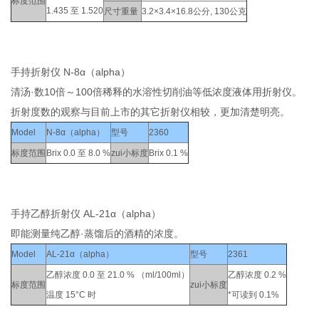
标度范围
1.435 至 1.520
尺寸重量
3.2×3.4×16.8公分, 130公克
手持折射仪 N-8α（alpha）
清汤·数10倍～100倍稀释的水溶性切削油等低浓度液体用折射仪。
折射度数的观察与目前上市的其它折射仪相较，更加清楚明亮。
Model
N-8α（alpha）
型号
2360
标度范围
Brix 0.0 至 8.0 %
zui小标度
Brix 0.1 %
手持乙醇折射仪 AL-21α（alpha）
即能测量纯乙醇·蒸馏后的酒精的浓度。
Model
AL-21α（alpha）
型号
2361
乙醇浓度 0.0 至 21.0 % （ml/100ml）
乙醇浓度 0.2 %
标度范围
zui小标度
温度 15°C 时
*可读到 0.1%