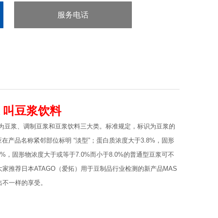
服务电话
：020-38106065
浆 叫豆浆饮料
分为豆浆、调制豆浆和豆浆饮料三大类。标准规定，标识为豆浆的
应在产品名称紧邻部位标明 “淡型”；蛋白质浓度大于3.8%，固形
8%，固形物浓度大于或等于7.0%而小于8.0%的普通型豆浆可不
家推荐日本ATAGO（爱拓）用于豆制品行业检测的新产品MAS
出不一样的享受。