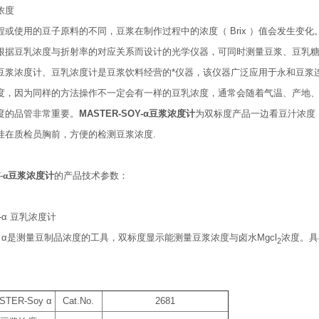
浓度
或使用的豆子原料的不同，豆浆在制作过程中的浓度（ Brix ）值会发生变化
根据豆乳浓度与折射率的对应关系而设计的光学仪器，可同时测量豆浆、豆乳
豆浆浓度计、豆乳浓度计是豆浆饮料经营的*仪器，该仪器广泛应用于永和豆浆
度，因为同样的方法操作不一定会有一样的豆乳浓度，通常会随着气温、产地
度的品管非常重要。
MASTER-SOY-α豆浆浓度计
为双标度产品一边看豆汁浓度（
挂在质检员胸前，方便的检测豆浆浓度.
OY-α豆浆浓度计
的产品技术参数：
y-α 豆乳浓度计
Soy α是测量豆制品浓度的工具，双标度显示能测量豆浆浓度与卤水Mgcl
浓度。具
2
STER-Soy α
Cat.No.
2681