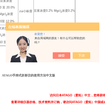
豆浆浓度
.0 至 20.0%
豆浆浓度0.2% Mgcl
浓度0.2%
zui小标度
2
Mgcl
浓度
2
.0至 12.0%
浓度± 0.5%
欢迎您！
l
浓度± 0.2%
IP防护等级
IP65 （目镜除外）
2
来自局域网的朋友！有什么可以帮助您的
10 至30°C）
吗？
ATAGO手持式折射仪的使用方法中文版
访问日本ATAGO（爱拓）中文，您将获
查看详细仪器价格、技术资料并订购，请访问ATAGO（爱拓）中国或