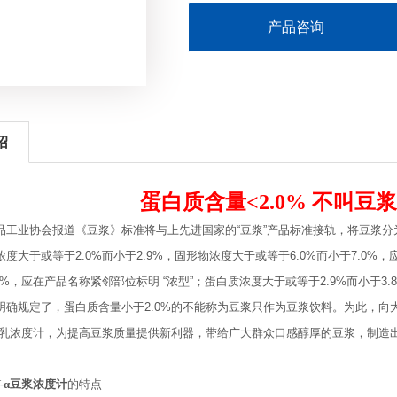
产品咨询
绍
蛋白质含量<2.0% 不叫豆
品工业协会报道《豆浆》标准将与上先进国家的“豆浆”产品标准接轨，将豆浆
度大于或等于2.0%而小于2.9%，固形物浓度大于或等于6.0%而小于7.0%，
0%，应在产品名称紧邻部位标明 “浓型”；蛋白质浓度大于或等于2.9%而小于3.
明确规定了，蛋白质含量小于2.0%的不能称为豆浆只作为豆浆饮料。为此，向大
Y-α豆乳浓度计，为提高豆浆质量提供新利器，带给广大群众口感醇厚的豆浆，制造
OY-α豆浆浓度计
的特点