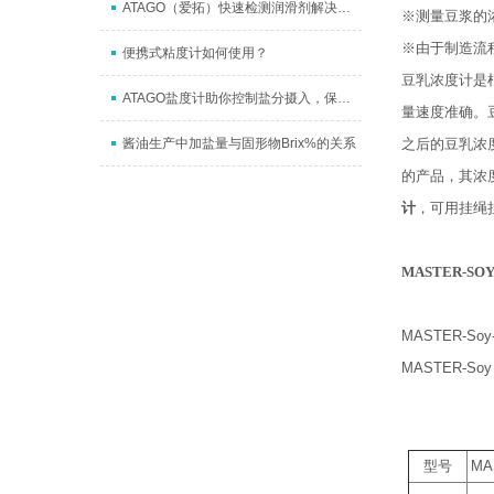
ATAGO（爱拓）快速检测润滑剂解决方案
※测量豆浆的
※由于制造流程
便携式粘度计如何使用？
豆乳浓度计是
ATAGO盐度计助你控制盐分摄入，保持营养健康
量速度准确。
酱油生产中加盐量与固形物Brix%的关系
之后的豆乳浓
的产品，其浓
计
，可用挂绳
MASTER-S
MASTER-So
MASTER-
型号
MA