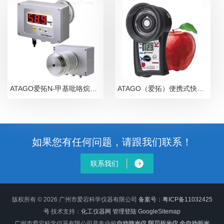
ATAGO爱拓N-甲基吡咯烷酮NMP在线浓度计
ATAGO（爱拓）便携式快速苹果无损糖度计
如果您有任何问题，请跟我们联系！
联系我们
版权所有 © 2026 广州市爱宕科学仪器有限公司
备案号：粤ICP备11032425
号
技术支持：
化工仪器网
管理登陆
GoogleSitemap
广州市爱宕科学仪器有限公司是专业的
自动旋光仪,阿贝折光仪,全自动折光