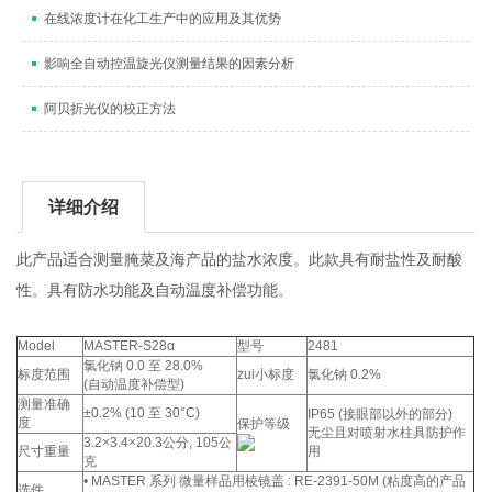
在线浓度计在化工生产中的应用及其优势
影响全自动控温旋光仪测量结果的因素分析
阿贝折光仪的校正方法
详细介绍
此产品适合测量腌菜及海产品的盐水浓度。此款具有耐盐性及耐酸
性。具有防水功能及自动温度补偿功能。
Model
MASTER-S28α
型号
2481
氯化钠 0.0 至 28.0%
标度范围
zui小标度
氯化钠 0.2%
(自动温度补偿型)
测量准确
±0.2% (10 至 30°C)
IP65 (接眼部以外的部分)
度
保护等级
无尘且对喷射水柱具防护作
3.2×3.4×20.3公分, 105公
尺寸重量
用
克
• MASTER 系列 微量样品用棱镜盖 : RE-2391-50M (粘度高的产品
选件