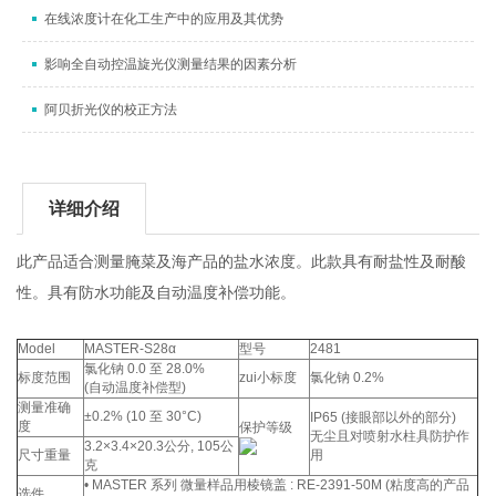
在线浓度计在化工生产中的应用及其优势
影响全自动控温旋光仪测量结果的因素分析
阿贝折光仪的校正方法
详细介绍
此产品适合测量腌菜及海产品的盐水浓度。此款具有耐盐性及耐酸
性。具有防水功能及自动温度补偿功能。
Model
MASTER-S28α
型号
2481
氯化钠 0.0 至 28.0%
标度范围
zui小标度
氯化钠 0.2%
(自动温度补偿型)
测量准确
±0.2% (10 至 30°C)
IP65 (接眼部以外的部分)
度
保护等级
无尘且对喷射水柱具防护作
3.2×3.4×20.3公分, 105公
尺寸重量
用
克
• MASTER 系列 微量样品用棱镜盖 : RE-2391-50M (粘度高的产品
选件