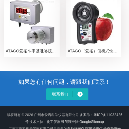
ATAGO爱拓N-甲基吡咯烷酮NMP在线浓度计
ATAGO（爱拓）便携式快速苹果无损糖度计
如果您有任何问题，请跟我们联系！
联系我们
版权所有 © 2026 广州市爱宕科学仪器有限公司
备案号：粤ICP备11032425
号
技术支持：
化工仪器网
管理登陆
GoogleSitemap
广州市爱宕科学仪器有限公司是专业的
自动旋光仪,阿贝折光仪,全自动折光