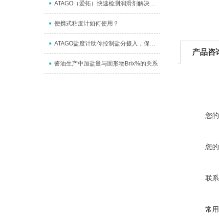
ATAGO（爱拓）快速检测润滑剂解决方案
便携式粘度计如何使用？
ATAGO盐度计助你控制盐分摄入，保持营养健康
产品咨
酱油生产中加盐量与固形物Brix%的关系
您的
您的
联系
常用