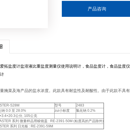
产品咨询
绍
爱拓盐度计
盐溶液比重
盐度测量仪使用说明
计，食品盐度计，食品盐度仪
计
量腌菜及海产品的盐水浓度。此款具有耐盐性及耐酸性。由于此款不具有
STER-S28M
型号
2483
钠 0.0 至 28.0%
zui小标度
氯化钠 0.2%
2×3.4×20.3公分, 105公克
MASTER 系列 微量样品用棱镜盖 : RE-2391-50M (粘度高的产品除外)
STER 系列 日光板 : RE-2391-59M