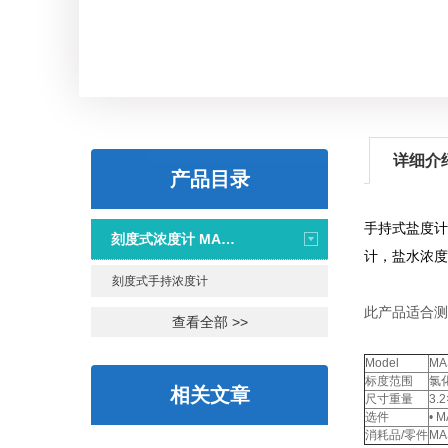
详细介
产品目录
手持式盐度计
刻度式浓度计 MASTER系列
计，盐水浓度
刻度式手持浓度计
此产品适合测
查看全部 >>
Model
MA
标度范围
氯化
相关文章
尺寸重量
3.
选件
• 
消耗品/零件
MA