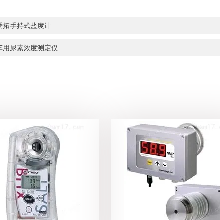
爱拓手持式盐度计
车用尿素浓度测定仪