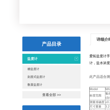
详细介
产品目录
爱拓盐度计手
盐度计
计，盐水浓度
糖盐度计
此产品适合测
刻度式盐度计
数显盐度计
Model
MA
氯化
查看全部 >>
标度范围
(
测量准确度
±0.
尺寸重量
3.