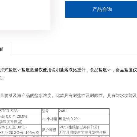
产品咨询
绍
持式盐度计盐度测量仪使用说明盐溶液比重计，食品盐度计，食品盐度仪
计
量腌菜及海产品的盐水浓度。此款具有耐盐性及耐酸性。具有防水功能及
STER-S28α
型号
2481
钠 0.0 至 28.0%
zui小标度
氯化钠 0.2%
自动温度补偿型)
2% (10 至 30°C)
IP65 (接眼部以外的部分)
保护等级
无尘且对喷射水柱具防护作用
2×3.4×20.3公分, 105公克