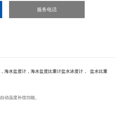
服务电话
：020-38106065
，海水盐度计，海水盐度比重计盐水浓度计， 盐水比重
自动温度补偿功能。