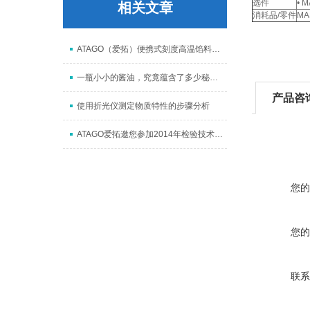
选件
• 
相关文章
消耗品/零件
MA
ATAGO（爱拓）便携式刻度高温馅料测糖仪 MASTER-93H
一瓶小小的酱油，究竟蕴含了多少秘密？
产品咨
使用折光仪测定物质特性的步骤分析
ATAGO爱拓邀您参加2014年检验技术与装备博览会
您的
您的
联系