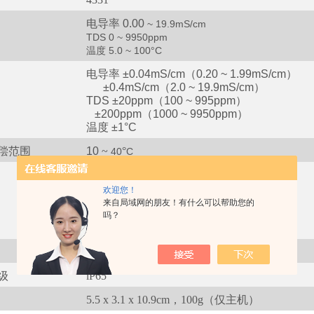
电导率
0.00
~ 19.9mS/cm
TDS 0 ~ 9950ppm
温度 5.0
~
100
°
C
电导率
±
0.04mS/cm（0.20
~
1.99mS/cm）
±
0.4mS/cm（2.0
~
19.9mS/cm）
T
DS ±20ppm（100 ~ 995ppm）
±200ppm（1000 ~ 9950ppm）
温度
±1°C
偿范围
10
~
°
40
C
.
电导率 0.01
mS/cm（
0.00
~
1
99mS/cm）
~
.
0.1
mS/cm（2.0
1
99mS/cm）
欢迎您！
TDS 5ppm（
0
~
995ppm
）
来自局域网的朋友！有什么可以帮助您的
50ppm（100
0
~
9950ppm
）
吗？
温度 0.1
°
C
AAA 碱性电池x2
级
lP65
5.5 x 3.1 x 10.9cm，100g（仅主机）