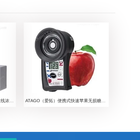
ATAGO爱拓N-甲基吡咯烷酮NMP在线浓度计
ATAGO（爱拓）便携式快速苹果无损糖度计